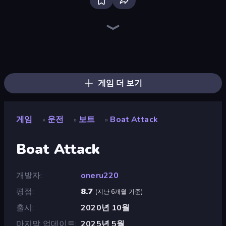
Racing Limits
Deadly Descent
Hustle & Drift in ZIL
Real Car Driving
Ramp Car VS Police: CHASE
Parking Space
Traffic Rider
Grocery Kart
Obby: Car Crash Sandbox
Free Rally: Pripyat
OK Parking
The Cargo
BMG: Ragdoll Playground
Time to Park
Taxi Driver: Master
Drive Taxi
Crazy Plane Landing
Deadly Rally
게임 더 보기
게임
운전
보트
Boat Attack
»
»
»
Boat Attack
개발자
oneru220
평점
8.7
(
지난 6개월 기준
)
출시
2020년 10월
마지막 업데이트
2025년 5월