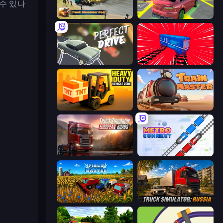
수 있나
Truck Simulator Real
Garage Parking
Perfect Drive
Train Drift
Heavy Duty: Vehicle Zone
Train Master
Truck Simulator: European Roads
Metro Connect
Field Master
Truck Simulator: Russia