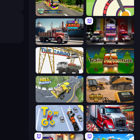
Bus Simulator Real
Crazy Train Snake
Cargo Truck Parking
Big Euro Truck Driving
The Cargo
Train Adventure
Hill Masters
Gold Rush: Gold Simulator 3D
Tow N Go
Just Park It 12