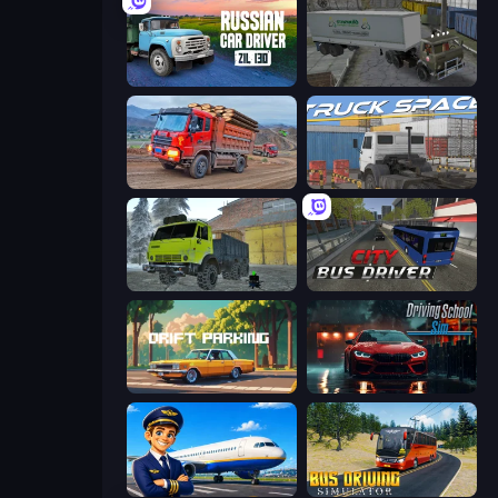
Russian Car Driver ZIL 130
Russian Kamaz Truck Driver
Cargo Truck Driver Simulator
Truck Space
Taiga Car Driver
City Bus Driver
Drift Parking
Driving School Simulator
Idle Airport Tycoon
Bus Driving Simulator