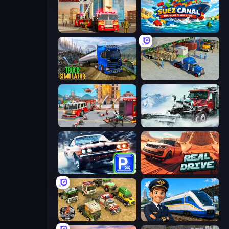
Fire Truck Driving School
Suez Canal Training Simulator
Truck Driving Simulator Game
Offroad Cargo Transport Truck
Fireman 2024
Snow Plow Truck
Real Car Parking
Real Drive 3D Parking Games
Euro Truck Driving Simulator 2025
Idle Train Empire Tycoon