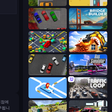
Parking Space
Road Turn
OK Parking
Bridge Builder
Slightly Annoying Traffic
City Constructor
Time to Park
Bus Simulator: EVO
Drive Taxi
Traffic Loop
지점에
구됩니