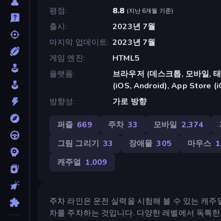
평점
8.8
(
지난 6개월 기준
)
출시
2023년 7월
마지막 업데이트
2023년 7월
게임 엔진
HTML5
플랫폼
브라우저 (데스크톱, 모바일, 태블릿
(iOS, Android), App Store (
방향성
가로 방향
퍼즐
669
주차
33
모바일
2,374
그림 그리기
33
장애물
305
마우스
1
캐주얼
1,009
주차 라인은 운전 실력을 시험해 볼 수 있는 캐주
차를 주차하는 것입니다. 다양한 레벨에서 독특한