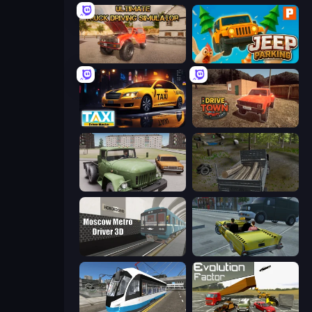
Ultimate Truck Driving Simulator 2020
Jeep Parking 3D
Taxi Driver: Master
DriveTown
Truck Driver Easy Road
Russian Delivery Club Baikal
Moscow Metro Driver 3D
Freak Taxi Simulator