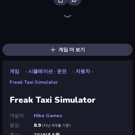
Grow A Garden | Growden.io
Bus Simulator: EVO
Bad Cat Prankster
Driving School Simulator
Sandbox City
Cat and Granny
Cat Life Simulator: Devil Cat
Cat Life Simulator 3D
Monkey School Prank
Cat Life Simulator
Bad Cat - Granny's Return
Mother Life Simulator: Prank
Wolf Simulator: Wild Animals 3D
High School Popular Girls
Crazy Zoo Monkey
SuperWEIRD
Dragon Simulator 3D
Tiger Simulator 3D
게임 더 보기
게임
시뮬레이션
운전
자동차
»
»
»
»
Freak Taxi Simulator
Freak Taxi Simulator
개발자
Mike Games
평점
8.9
(
지난 6개월 기준
)
출시
2019년 5월