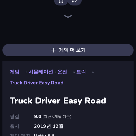
Bloxd.io
Ragdoll Archers
EvoWars.io
Veck.io
Piece of Cake: Merge and Bake
Racing Limits
Traffic Rider
Mahjongg Solitaire
Screw Out: Bolts and Nuts
Words of Wonders
Piles of Mahjong
Stickman Clash
Miniblox
Designville: Merge & Design
Space Waves
SkillWarz
Fortzone Battle Royale
Arrow Escape
게임 더 보기
게임
시뮬레이션
운전
트럭
»
»
»
»
Truck Driver Easy Road
Truck Driver Easy Road
평점
9.0
(
지난 6개월 기준
)
출시
2019년 12월
게임 엔진
Unity 5.6