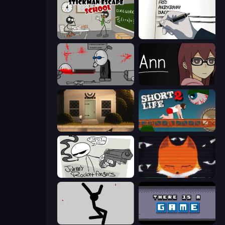
Stickman Escape School
Death Note Type
Madness Deathwish
Ann
Once Upon A Coma
Short Life 2
Johnny Rocketfingers
SYNTAXIA
Rag Doll
There Is No Game