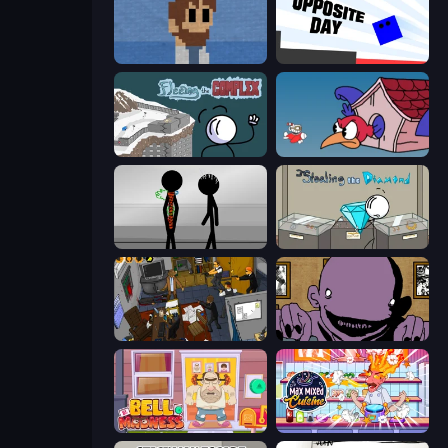
One Chance
Opposite Day
Fleeing the Complex
Cuphead
Stick Figure Penalty 2
Stealing the Diamond
Foreign Creature 2
The Owner Is Dead
Bell Madness
Max Mixed Cuisine