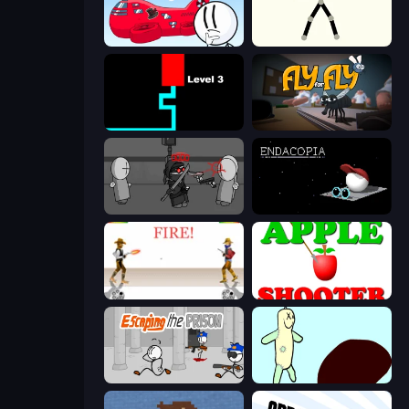
Infiltrating the Airship
Stick Animator
Scary Maze
Fly for Fly
Madness Project Nexus
Endacopia
Gunblood
Apple Shooter
Escaping the Prison
Doodieman Voodoo