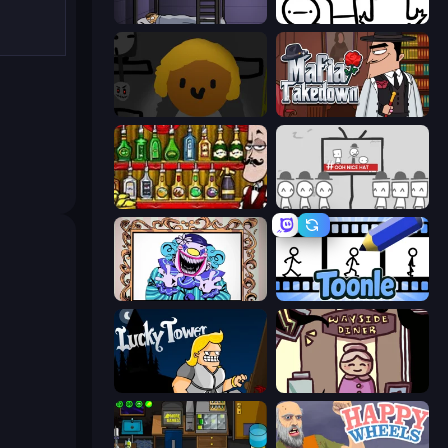
The Visitor
I Don't Even Know
Seven Days in Purgatory
Mafia Takedown
Bartender The Right Mix
We Become What We Behold
Exhibit of Sorrows
Toonle
Lucky Tower
Diner in the Storm