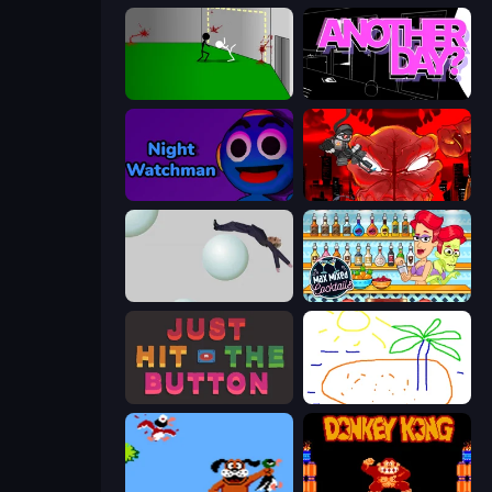
Die In Style
Is Today Another Day?
Night Watchman
Madness Accelerant
Bush Ragdoll
Max Mixed Cocktails
Just Hit the Button
Skribbl.io