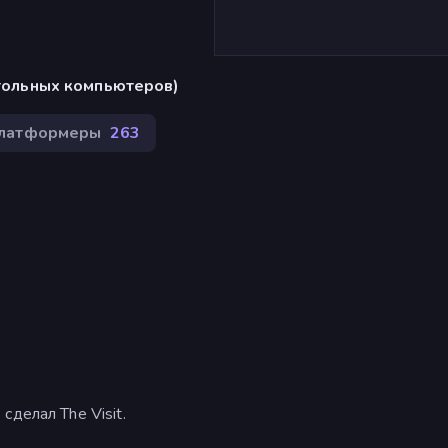
стольных компьютеров)
латформеры
263
 сделал The Visit.