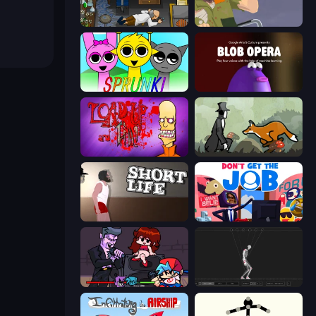
Foreign Creature
Happy Wheels
Sprunki
Blob Opera
Load Up and Kill
The Illusionist's Dream
Short Life
Don't Get the Job
Friday Night Funkin'
Skeleton Simulator