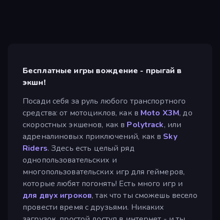
Бесплатные игры вождение - прыгай в
экшн!
Посади себя за руль любого транспортного
средства: от мотоциклов, как в
Moto X3M
, до
скоростных экшенов, как в
Polytrack
, или
адреналиновых приключений, как в
Sky
Riders
. Здесь есть целый ряд
однопользовательских и
многопользовательских игр для геймеров,
которые любят погонять! Есть много игр и
для двух игроков
, так что ты сможешь весело
провести время с друзьями. Никаких
загрузок, простой доступ в интернет - и ты