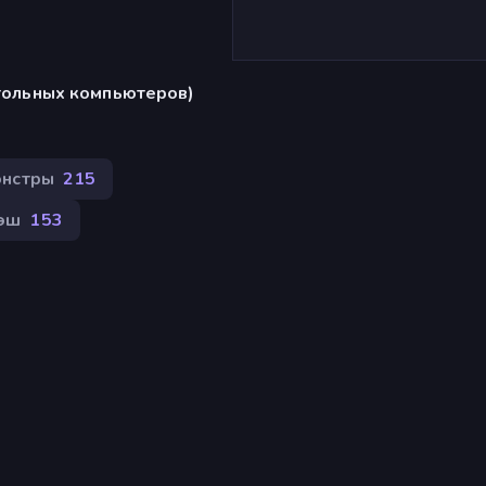
стольных компьютеров)
нстры
215
эш
153