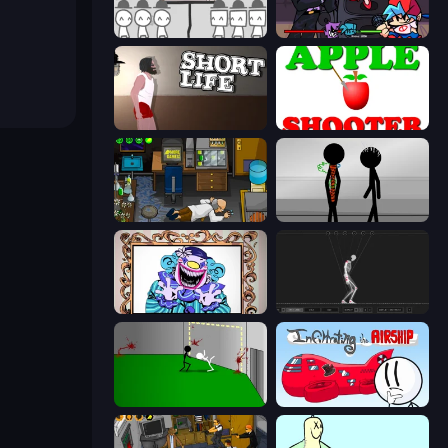
We Become What We Behold
Friday Night Funkin'
Short Life
Apple Shooter
Foreign Creature
Stick Figure Penalty 2
Exhibit of Sorrows
Skeleton Simulator
Die In Style
Infiltrating the Airship