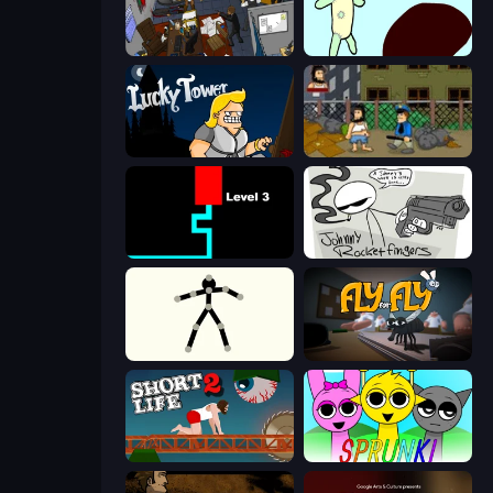
Foreign Creature 2
Doodieman Voodoo
Lucky Tower
Hobo
Scary Maze
Johnny Rocketfingers
Stick Animator
Fly for Fly
Short Life 2
Sprunki