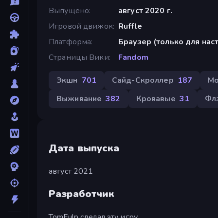
Выпущено
август 2020 г.
Игровой движок
Ruffle
Платформа
Браузер (только для на
Страницы Вики
Fandom
Экшн
701
Сайд-Скроллер
187
Мо
Выживание
382
Кровавые
31
Фл
Дата выпуска
август 2021
Разработчик
TomFulp сделал эту игру.