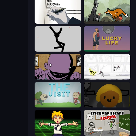
Death Note Type
The Illusionist's Dream
Rag Doll
Lucky Life
The Owner Is Dead
Electric Man
The Visit
Seven Days in Purgatory
Chainsaw Dance
Stickman Escape School