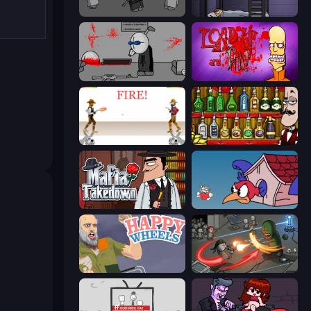
Madness Project Nexus
The Visitor
Madness Deathwish
Load Up and Kill
Gunblood
Bartender The Right Mix
Mafia Takedown
Cuphead
Happy Wheels
Madness Online