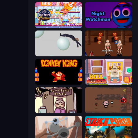
Max Mixed Cuisine
Night Watchman
Bush Ragdoll
Swords and Sandals 2
Donkey Kong Returns
Bell Madness
Diner in the Storm
The Binding of Isaac DEMO