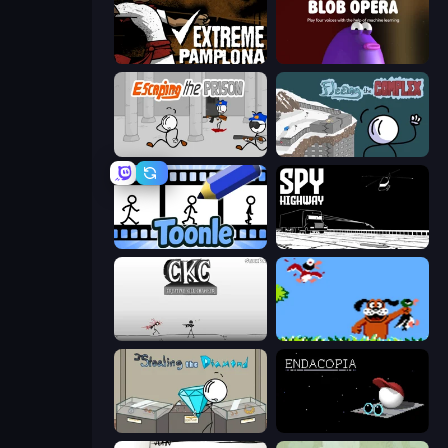
Extreme Pamplona
Blob Opera
Escaping the Prison
Fleeing the Complex
Toonle
Spy Highway
Creative Kill Chamber
Duck Hunt
Stealing the Diamond
Endacopia