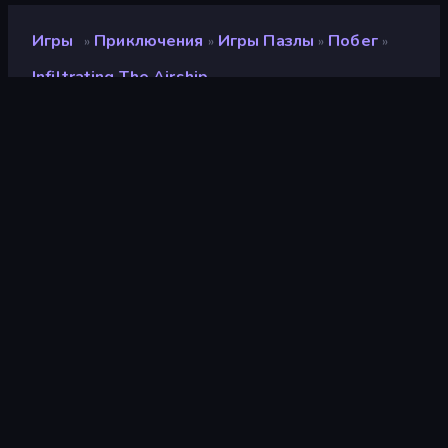
Игры
Приключения
Игры Пазлы
Побег
»
»
»
»
Infiltrating The Airship
Infiltrating the Airship
Рейтинг
9,6
(
за последние 6 месяцев
)
Выпущено
сентябрь 2013 г.
Игровой движок
Ruffle
Платформы
Браузер (настольный
компьютер, мобильное
устройство, планшет),
Приложение CrazyGames
(Android), App Store
(Android)
Ориентация
Общий обзор