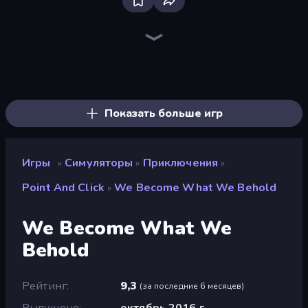
Bus Simulator: EVO
Sandbox City
Driving School Simulator
Bad Cat Prankster
Sprunki
Grow A Garden | Growden.io
Monkey School Prank
Bartender The Right Mix
High School Popular Girls
Mother Life Simulator: Prank
Retro Garage
Life Simulator: Road to Riches
Hedgies
Crazy Zoo Monkey
Cat Life Simulator 3D
Cat Life Simulator
Cat and Granny
Blob Opera
Показать больше игр
Игры
Симуляторы
Приключения
»
»
»
Point And Click
We Become What We Behold
»
We Become What We
Behold
Рейтинг
9,3
(
за последние 6 месяцев
)
Выпущено
октябрь 2016 г.