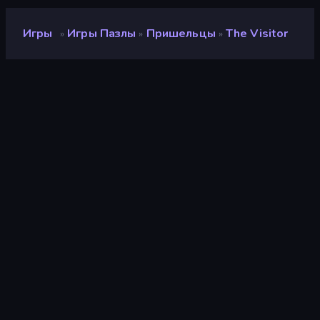
Игры
Игры Пазлы
Пришельцы
The Visitor
»
»
»
The Visitor
Разработчик
Zeebarf
Рейтинг
8,8
(
за последние 6 месяцев
)
Выпущено
октябрь 2018 г.
Игровой движок
Ruffle
Платформы
Браузер (настольный
компьютер, мобильное
устройство, планшет),
Приложение CrazyGames
(iOS, Android)
Ориентация
Альбомная / Книжная
ориентация