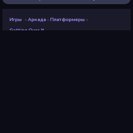
Игры
Аркада
Платформеры
»
»
»
Getting Over It
Getting Over It
Рейтинг
8,6
(
за последние 6 месяцев
)
Выпущено
май 2020 г.
Игровой движок
Externally hosted (iframe)
Платформы
Браузер (настольный
компьютер, мобильное
устройство, планшет),
Приложение CrazyGames
(iOS, Android)
Страницы Вики
Wikipedia
-
Fandom