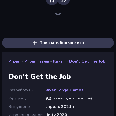
Piece of Cake: Merge and Bake
Screw Out: Bolts and Nuts
Skydom
Piles of Mahjong
One Line
Designville: Merge & Design
Mansion Tale: Merge Secrets
Draw Bridge
Block Blaster
Open House
Knock Your Mind
Arrow Escape
Gomu Goman
Thief Puzzle
Skydom: Reforged
Cut the Rope
Park Town
Home Design: Decorate House
Показать больше игр
Игры
Игры Пазлы
Квиз
Don't Get The Job
»
»
»
Don't Get the Job
Разработчик
River Forge Games
Рейтинг
9,2
(
за последние 6 месяцев
)
Выпущено
апрель 2021 г.
Игровой движок
Unity 2020