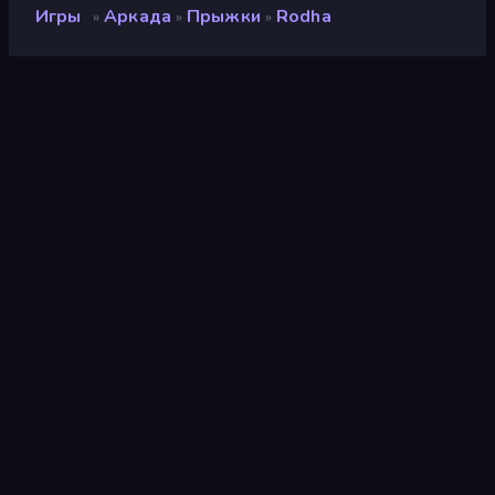
Игры
Аркада
Прыжки
Rodha
»
»
»
Rodha
Разработчик
Liminal Creations
Рейтинг
9,3
(
за последние 6 месяцев
)
Выпущено
июнь 2022 г.
Последнее обновление
июнь 2026 г.
Игровой движок
Unity 2022
Платформы
Браузер (настольный
компьютер, мобильное
устройство, планшет),
Приложение
CrazyGames (iOS,
Android), App Store
(iOS, Android)