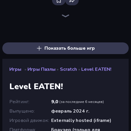
Piece of Cake: Merge and Bake
Skydom
Piles of Mahjong
Alchemy: Merge Elements
Land Explorers: Merge & Build
Mergest Kingdom
Screw Out: Bolts and Nuts
Farm Merge Valley
Mansion Tale: Merge Secrets
Elemental Monsters: Merge
Castle Craft
Skydom: Reforged
Arrow Escape
Tropical Merge
Designville: Merge & Design
Block Blaster
Pixel Blast
Fairyland Merge & Magic
Показать больше игр
Игры
Игры Пазлы
Scratch
Level EATEN!
»
»
»
Level EATEN!
Рейтинг
9,0
(
за последние 6 месяцев
)
Выпущено
февраль 2024 г.
Игровой движок
Externally hosted (iframe)
Платформа
Браузер (только для