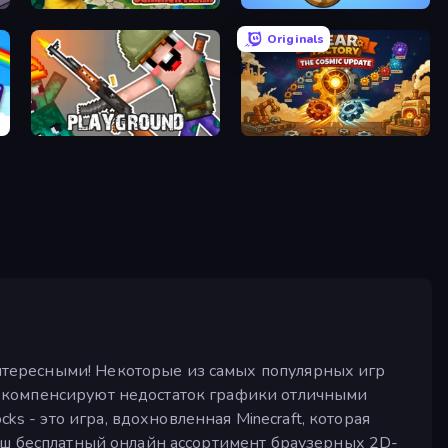
Papaya Summer Farm
EvoWorld.io (FlyOrDie.io)
Originals
Playground
Gear Factory
нтересными! Некоторые из самых популярных игр
ы компенсируют недостаток графики отличными
 - это игра, вдохновленная Minecraft, которая
наш бесплатный онлайн ассортимент браузерных 2D-