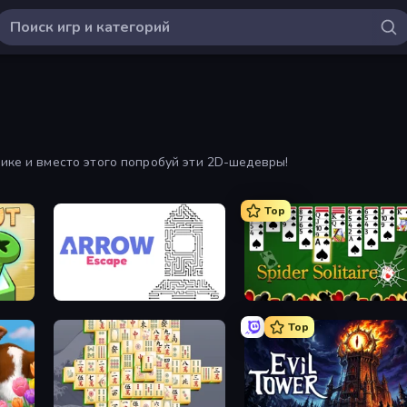
фике и вместо этого попробуй эти 2D-шедевры!
Top
s
Arrow Escape
Spider Solitaire
Top