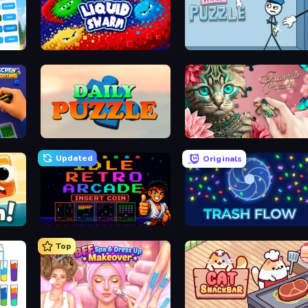
nect
Liquid Swarm
Thief Puzzle
Daily Puzzle
Favorite Puzzles
Updated
Originals
Idle Retro Arcade
Trash Flow
Top