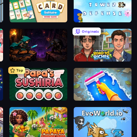
Card Solitaire: Word Game
Bloons Tower Defense 3
Originals
Dungeon Descent
Life Simulator: Road to Riches
Top
Papa's Sushiria
Hotel Rush: Merge Story