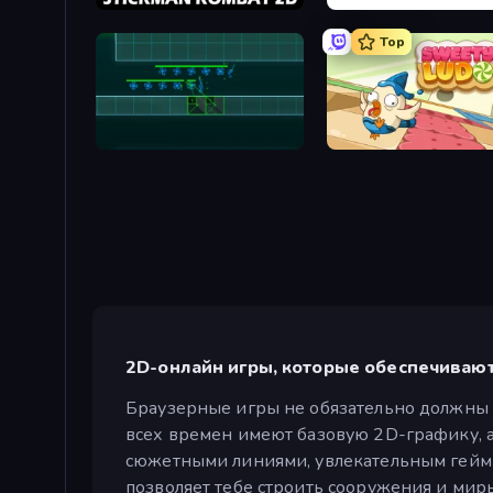
Stickman Kombat 2D
Cups - Water Sort Puzzle
Top
Vector TD
Sweety Ludo
2D-онлайн игры, которые обеспечиваю
Браузерные игры не обязательно должны 
всех времен имеют базовую 2D-графику, 
сюжетными линиями, увлекательным геймпл
позволяет тебе строить сооружения и мир