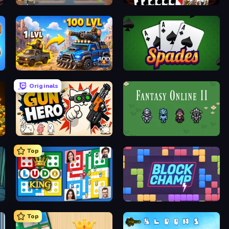
Leek Factory Tycoon
Gin Rummy Mania
AOD - Art Of Defense
Spades
Originals
Gun Hero: Cat Survival
Fantasy Online 2
Top
Ludo King
Block Champ
Top