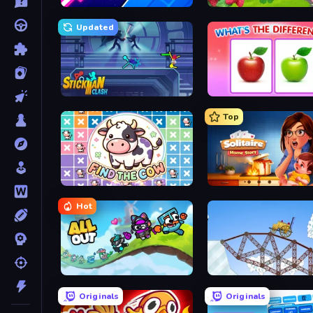
Space Waves
Country Life Meadows
Updated
Stickman Clash
What's The Difference?
Top
Find The Cow
Solitaire Home Story
Hot
All Out
Railway Bridge
Originals
Originals