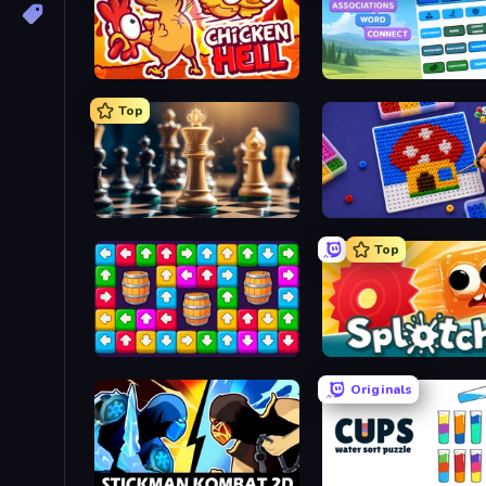
Chicken Hell
Associations - Word Con
Top
Chess Free
Screw Sorting
Top
Tap Away Story
Splotch!
Originals