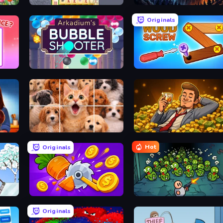
Mahjong Online
Evil Tower
Originals
Arkadium's Bubble Shooter
Wood Screw: Bolts Puzzle
Jigpic Solitaire
Idle Billionaire Tycoon
Hot
Originals
Farm Ring Idle
Base Defence
Originals