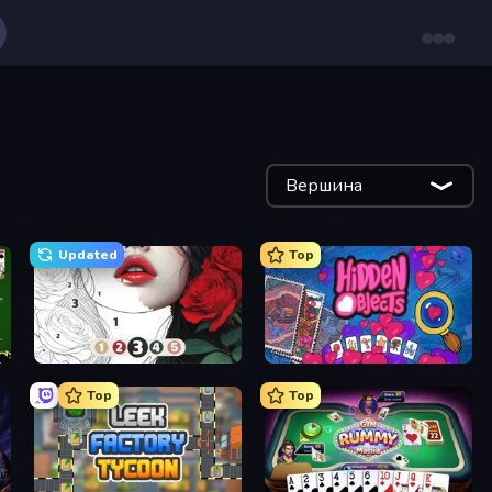
Вершина
Updated
Top
Numicolor
Hidden Objects
Top
Top