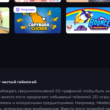
BFF Makeover - Spa & Dress Up
Cat Snack Bar
Originals
Capybara Clicker
Bouncemasters
т чистый геймплей
обладать сверхинтенсивной 3D-графикой, чтобы быть и
а вместо этого предлагают небывалый геймплей. 2D-игр
еем и интересными предысториями. Например, Mineblocks
ы, используя свое воображение. Вместо этого попробуй 