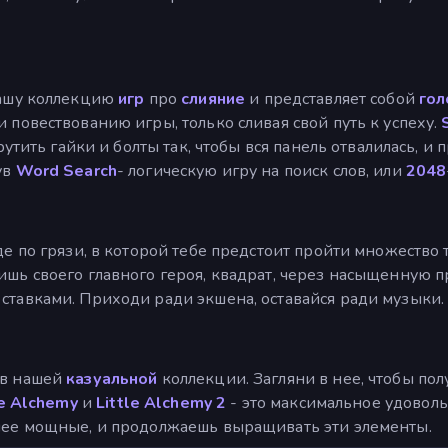
ашу коллекцию
игр
про
слияние
и представляет собой
гол
 повествованию игры, только сливая свой путь к успеху.
рутить гайки и болты так, чтобы вся панель отвалилась, и 
ув
Word Search
- логическую игру на поиск слов, или
2048
де по грязи, в которой тебе предстоит пройти множество 
ишь своего главного героя, квадрат, через насыщенную п
ставками. Приходи ради экшена, оставайся ради музыки.
 в нашей
казуальной
коллекции. Загляни в нее, чтобы пол
le Alchemy
и
Little Alchemy 2
- это максимальное удовольс
олее мощные, и продолжаешь выращивать эти элементы.