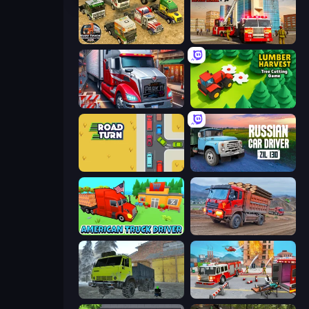
Euro Truck Driving Simulator 2025
Fire Truck Driving School
Just Park It 12
Lumber Harvest: Tree Cutting Game
Road Turn
Russian Car Driver ZIL 130
American Truck Driver
Cargo Truck Driver Simulator
Taiga Car Driver
Fireman 2024