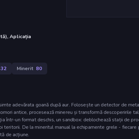
ă), Aplicația
432
Minerit
80
i simte adevărata goană după aur. Folosește un detector de meta
comori antice, procesează minereu și transformă descoperirile tal
ia într-un format deschis, un sandbox: deblochează stații de pro
oi teritorii. De la mineritul manual la echipamente grele - fiecare
tă de acțiune.