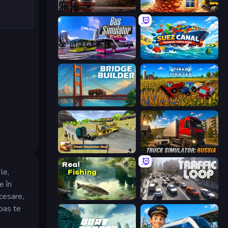
Truck Simulator: European Roads
City Constructor
Bus Simulator: EVO
Suez Canal Training Simulator
Bridge Builder
Field Master
Truck Simulator Real
Truck Simulator: Russia
le,
e în
cesare,
Real Fishing Simulator
Traffic Loop
 pas te