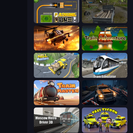
Parking Line
Russian Delivery Club Baikal
Heli Military Base
Train Adventure
Hill Masters
Tram Simulator
Train Master
Cars vs Zombies
Moscow Metro Driver 3D
Taxi Tycoon: Idle Business