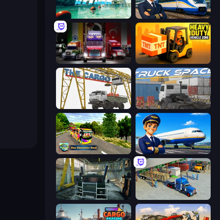
Boat Attack
Idle Train Empire Tycoon
Big Euro Truck Driving
Heavy Duty: Vehicle Zone
The Cargo
Truck Space
Bus Simulator Real
Idle Airport Tycoon
Kamaz Truck Driver
Offroad Cargo Transport Truck