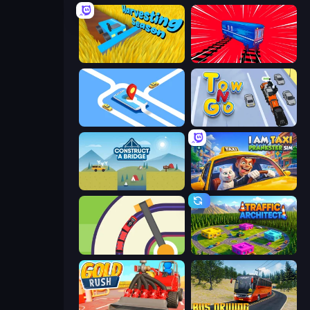
Harvesting Season
Train Drift
Drive Taxi
Tow N Go
Construct a Bridge
I Am Taxi Prankster Sim
Crazy Train Snake
Traffic Architect