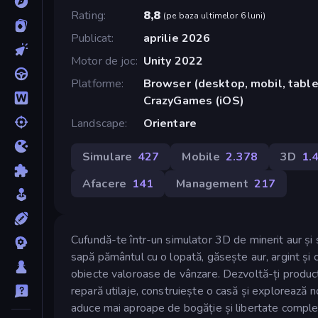
Rating
8,8
(
pe baza ultimelor 6 luni
)
Publicat
aprilie 2026
Motor de joc
Unity 2022
Platforme
Browser (desktop, mobil, tablet
CrazyGames (iOS)
Landscape
Orientare
Simulare
427
Mobile
2.378
3D
1.
Afacere
141
Management
217
Cufundă-te într-un simulator 3D de minerit aur ș
sapă pământul cu o lopată, găsește aur, argint și 
obiecte valoroase de vânzare. Dezvoltă-ți producț
repară utilaje, construiește o casă și explorează n
aduce mai aproape de bogăție și libertate comple