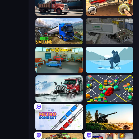
Cargo Truck Parking
Earn to Die: Zombie Ride
Truck Driving Simulator Game
Russian Kamaz Truck Driver
Retro Garage
Ice Fishing
Snow Plow Truck
Slightly Annoying Traffic
Metro Connect
Artillery Vs Tanks