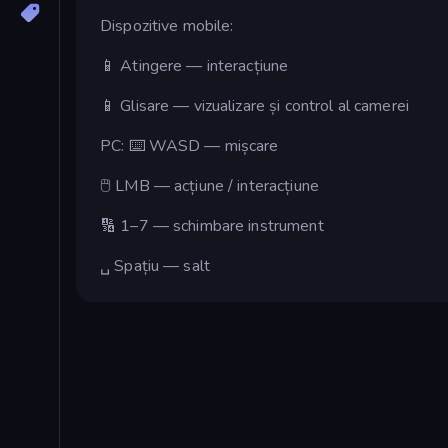
Dispozitive mobile:
📱 Atingere — interacțiune
📱 Glisare — vizualizare și control al camerei
PC: ⌨️ WASD — mișcare
🖱 LMB — acțiune / interacțiune
🔢 1–7 — schimbare instrument
␣ Spațiu — salt