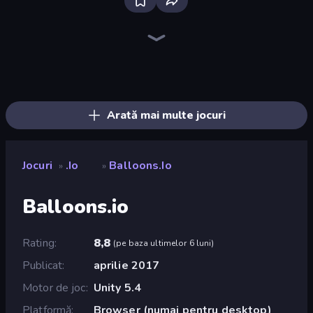
Bloxd.io
Ragdoll Archers
EvoWars.io
Piece of Cake: Merge and Bake
Veck.io
Racing Limits
Traffic Rider
Mahjongg Solitaire
Screw Out: Bolts and Nuts
Words of Wonders
Piles of Mahjong
Designville: Merge & Design
Miniblox
Space Waves
Stickman Clash
SkillWarz
Fortzone Battle Royale
Arrow Escape
Arată mai multe jocuri
Jocuri
.io
Balloons.io
»
»
Balloons.io
Rating
8,8
(
pe baza ultimelor 6 luni
)
Publicat
aprilie 2017
Motor de joc
Unity 5.4
Platformă
Browser (numai pentru desktop)