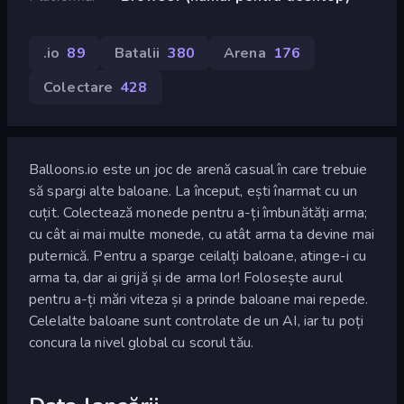
.io
89
Batalii
380
Arena
176
Colectare
428
Balloons.io este un joc de arenă casual în care trebuie
să spargi alte baloane. La început, ești înarmat cu un
cuțit. Colectează monede pentru a-ți îmbunătăți arma;
cu cât ai mai multe monede, cu atât arma ta devine mai
puternică. Pentru a sparge ceilalți baloane, atinge-i cu
arma ta, dar ai grijă și de arma lor! Folosește aurul
pentru a-ți mări viteza și a prinde baloane mai repede.
Celelalte baloane sunt controlate de un AI, iar tu poți
concura la nivel global cu scorul tău.