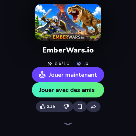
EmberWars.io
8,6/10
.io
Jouer maintenant
Jouer avec des amis
2,1 k