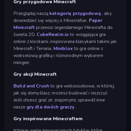
Gry przygodowe Minecraft
Przeglądaj naszą
kategorię przygodową
, aby
dowiedzieć się więcej o Minecrafcie.
Paper
Minecraft
przenosi legendarnego Minecrafta do
świata 2D.
CubeRealm.io
to wciągająca gra
online z klockami, inspirowana klasykami takimi jak
Minecraft i Terraria.
Miniblox
to gra online z
wokselową grafiką i różnorodnym wyborem
minigier.
Gry akcji Minecraft
Build and Crush
to gra wieloosobowa, w której,
jak się domyślasz, możesz budować i niszczyć.
Jeśli chcesz grać ze znajomymi, sprawdź inne
nasze
gry dla dwóch graczy
.
Gry inspirowane Minecraftem
Istnieje wiele innowacyjnych tytułów, które