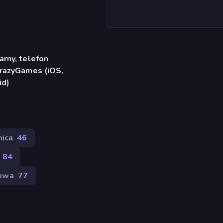
rny, telefon
CrazyGames (iOS,
id)
ica
46
84
bowa
77