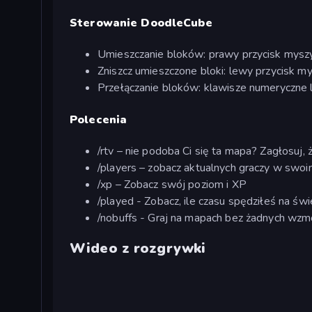
Sterowanie DoodleCube
Umieszczanie bloków: prawy przycisk mysz
Zniszcz umieszczone bloki: lewy przycisk m
Przełączanie bloków: klawisze numeryczne 
Polecenia
/rtv – nie podoba Ci się ta mapa? Zagłosuj, 
/players – zobacz aktualnych graczy w swo
/xp – Zobacz swój poziom i XP
/played - Zobacz, ile czasu spędziłeś na św
/nobuffs - Graj na mapach bez żadnych wzmo
Wideo z rozgrywki