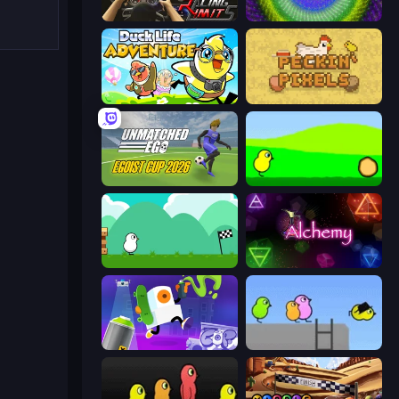
Racing Limits
Kaleidoscope
Duck Life: Adventure (Demo)
Peckin' Pixels
Unmatched Ego
Duck Life
Duck Life 4
Alchemy
Graffiti Time
Duck Life 2