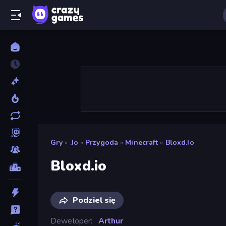
Gry
»
.io
»
Przygoda
»
Minecraft
»
Bloxd.io
Bloxd.io
Podziel się
Deweloper
Arthur