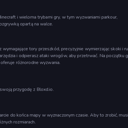
Minecraft i wieloma trybami gry, w tym wyzwaniami parkour,
zgrywką opartą na walce.
z wymagające tory przeszkód, precyzyjnie wymierzając skoki i r
arzędzia i odpierasz ataki wrogów, aby przetrwać. Na początku g
y oferuje różnorodne wyzwania.
swoją przygodę z Bloxd.io.
rcie do końca mapy w wyznaczonym czasie. Aby to zrobić, mus
óżnych rozmiarach.