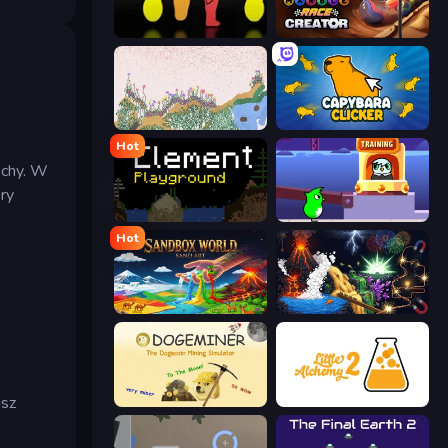
Duck Life 3
Marble Race Creator
Sandspiel
Capybara Clicker
Hot
uchy. W
ry
Element Playground
Duck Life: Space
Hot
Sandbox World: Sand Art
Sandbox: Particle World
isz
Doge Miner
Little Alchemy 2