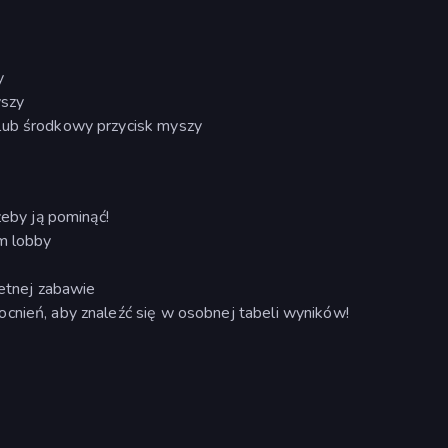
y
yszy
lub środkowy przycisk myszy
żeby ją pominąć!
im lobby
ietnej zabawie
cnień, aby znaleźć się w osobnej tabeli wyników!