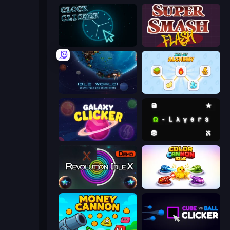
Clock Clicker
Super Smash Flash
Idle World
Art of Alchemy: Merge Elements
Galaxy Clicker
Omega Layers
Revolution Idle X
Color Cannon Idle