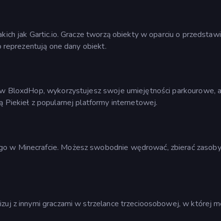
kich jak Gartic.io. Gracze tworzą obiekty w oparciu o przedstaw
o reprezentują one dany obiekt.
k w BloxdHop, wykorzystujesz swoje umiejętności parkourowe, 
 Piekieł z popularnej platformy internetowej.
go w Minecrafcie. Możesz swobodnie wędrować, zbierać zasoby
izuj z innymi graczami w strzelance trzecioosobowej, w której 