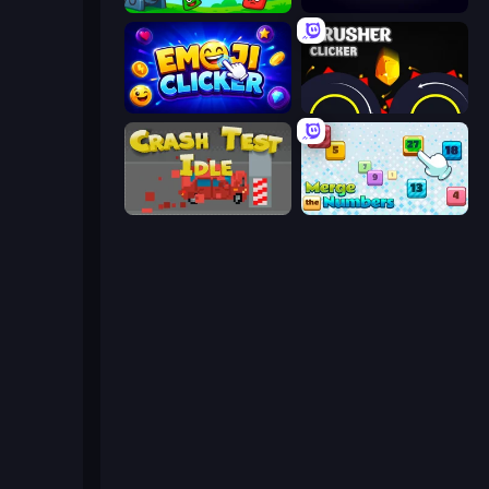
Money Cannon
Cube vs Ball Clicker
Emoji Clickers
Crusher Clicker
Crash Test Idle
Merge the Numbers