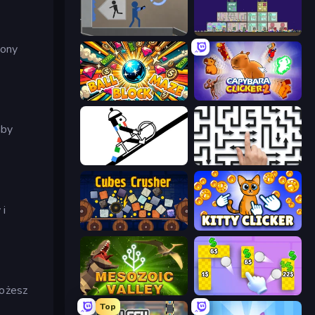
Portal 2D
The Final Earth 2
iony
Ball Block Maze
Capybara Clicker 2
aby
Line Rider
Arrow Escape: Puzzle
 i
Cubes Crusher
Kitty Clicker
możesz
Cell to Singularity: Mesozoic Valley
Money Ping Pong
Top