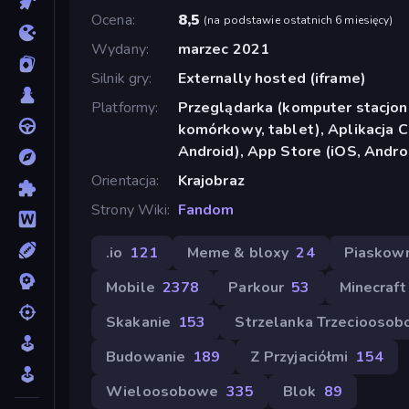
Ocena
8,5
(
na podstawie ostatnich 6 miesięcy
)
Wydany
marzec 2021
Silnik gry
Externally hosted (iframe)
Platformy
Przeglądarka (komputer stacjona
komórkowy, tablet), Aplikacja 
Android), App Store (iOS, Andro
Orientacja
Krajobraz
Strony Wiki
Fandom
.io
121
Meme & bloxy
24
Piaskown
Mobile
2378
Parkour
53
Minecraft
Skakanie
153
Strzelanka Trzeciooso
Budowanie
189
Z Przyjaciółmi
154
Wieloosobowe
335
Blok
89