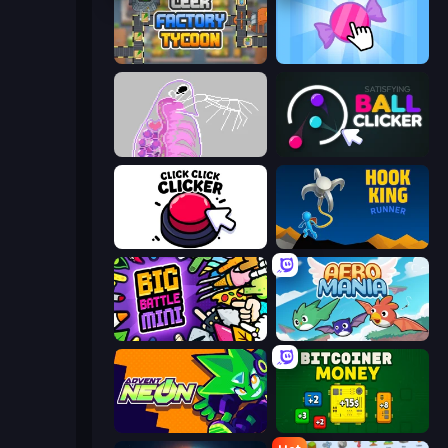
Leek Factory Tycoon
Candy Clicker 2
Orb.Farm
Satisfying Ball Clicker
Click Click Clicker
Hook King Runner
Big Battle Mini
Aero Mania
Advent NEON
BitCoiner