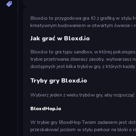
Bloxd.io to przygodowa gra IO z grafiką w stylu 
kreatywnym budowaniem w otwartym świecie i ro
Jak grać w Bloxd.io
Bloxd.io to gra typu sandbox, w której pokonujes
trybie przetrwania zbierasz zasoby, wytwarzasz n
dostępnych jest kilka trybów gry, z których każd
Tryby gry Bloxd.io
Wybierz jeden z wielu trybów gry, aby rozpocząć 
BloxdHop.io
W trybie gry BloxdHop Twoim zadaniem jest dota
przeskakiwać poziom w stylu parkour na bloki o r