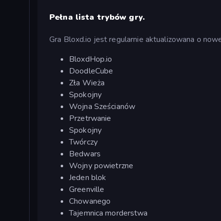
Pełna lista trybów gry.
Gra Bloxd.io jest regularnie aktualizowana o nowe
BloxdHop.io
DoodleCube
Zła Wieża
Spokojny
Wojna Sześcianów
Przetrwanie
Spokojny
Twórczy
Bedwars
Wojny powietrzne
Jeden blok
Greenville
Chowanego
Tajemnica morderstwa