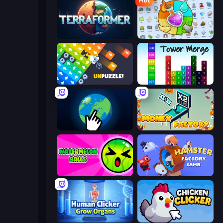
Hot
Planetary Terraformer
Alchemy: Merge Elements
Unpuzzle: Tap Away Puzzle Game
Tower Merge
Planet Clicker 2
Money Factory
Watermelon Balls
Hamster Factory ASMR
Human Clicker: Grow Organs
Chicken Clicker