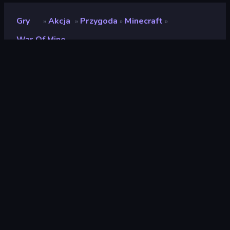
Gry
Akcja
Przygoda
Minecraft
»
»
»
»
War Of Mine
War of Mine
Deweloper
Telazer
Ocena
(
na podstawie ostatnich 6
8,8
miesięcy
)
Wydany
styczeń 2025
Ostatnio zaktualizowany
kwiecień 2025
Silnik gry
HTML5
Platforma
Przeglądarka (komputer
stacjonarny, telefon
komórkowy, tablet)
Orientacja
Krajobraz