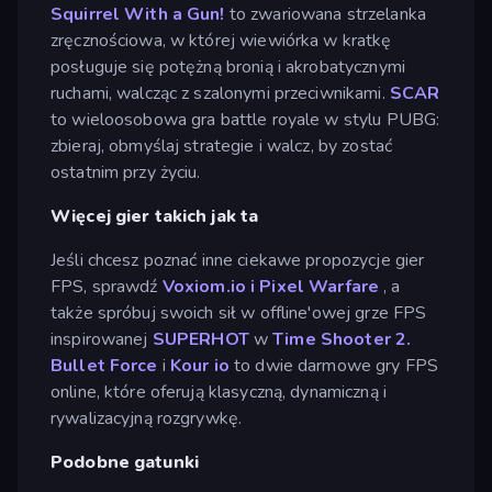
Squirrel With a Gun!
to zwariowana strzelanka
zręcznościowa, w której wiewiórka w kratkę
posługuje się potężną bronią i akrobatycznymi
ruchami, walcząc z szalonymi przeciwnikami.
SCAR
to wieloosobowa gra battle royale w stylu PUBG:
zbieraj, obmyślaj strategie i walcz, by zostać
ostatnim przy życiu.
Więcej gier takich jak ta
Jeśli chcesz poznać inne ciekawe propozycje gier
FPS, sprawdź
Voxiom.io
i
Pixel Warfare
, a
także spróbuj swoich sił w offline'owej grze FPS
inspirowanej
SUPERHOT
w
Time Shooter 2.
Bullet Force
i
Kour io
to dwie darmowe gry FPS
online, które oferują klasyczną, dynamiczną i
rywalizacyjną rozgrywkę.
Podobne gatunki