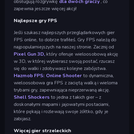
obsługują rozgrywkę
dla dwóch graczy
, co
zapewnia jeszcze więcej akcji!
Najlepsze gry FPS
Jeśli szukasz najlepszych przeglądarkowych gier
FPS online, to dobrze trafiłeś. Gry FPS należą do
najpopularniejszych na naszej stronie. Zacznij od
Pixel Gun 3D,
który oferuje wieloosobową akcję
w 3D, w której wybierasz swoją postać, rzucasz
się do walki i zdobywasz kolejne zabójstwa.
Hazmob FPS: Online Shooter
to dynamiczna,
wieloosobowa gra FPS z zaciętą walką i wieloma
trybami gry, zapewniająca nieprzerwaną akcję.
Shell Shockers
to jedna z takich gier – z
doskonałymi mapami i jajowatymi postaciami,
które pękają i rozlewają swoje żółtko, gdy je
zabijasz.
Więcej gier strzeleckich