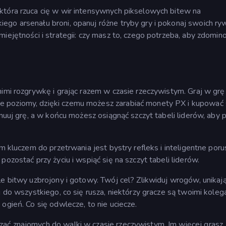
która rzuca cię w wir intensywnych pikselowych bitew na
go arsenału broni, opanuj różne tryby gry i pokonaj swoich ryw
miejętności i strategii: czy masz to, czego potrzeba, aby zdomi
nimi rozgrywkę i grając razem w czasie rzeczywistym. Graj w grę
 poziomy, dzięki czemu możesz zarabiać monety PX i kupować s
ynuuj grę, a w końcu możesz osiągnąć szczyt tabeli liderów, aby 
ym kluczem do przetrwania jest bystry refleks i inteligentne poru
ozostać przy życiu i wspiąć się na szczyt tabeli liderów.
le bitwy uzbrojony i gotowy. Twój cel? Zlikwiduj wrogów, unikaj
j do wszystkiego, co się rusza, niektórzy gracze są twoimi koleg
ogień. Co się odwlecze, to nie uciecze.
ać znajomych do walki w czasie rzeczywistym. Im więcej grasz,