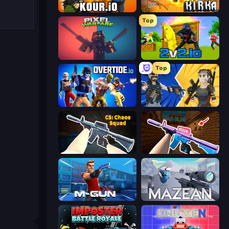
Kour.io
Kirka.io
Top
Pixel Warfare
2v2.io
Top
Overtide.io
BuildNow GG
CS: Chaos Squad
KS Z
Muscle Gun.IO
Mazean