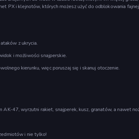
net PX i klejnotów, których możesz użyć do odblokowania fajne
 ataków z ukrycia.
idok i możliwości snajperskie.
olnego kierunku, więc poruszaj się i skanuj otoczenie.
 AK-47, wyrzutni rakiet, snajperek, kusz, granatów, a nawet noż
edmiotów i nie tylko!