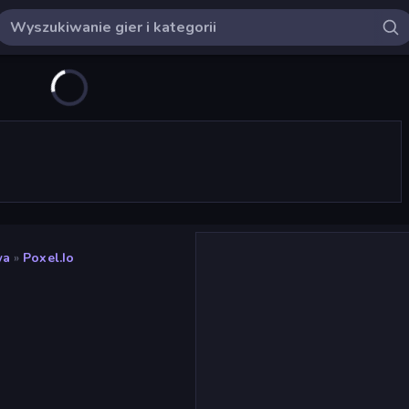
wa
»
Poxel.io