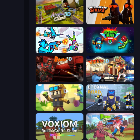
Airport Clash 3D
Chicken Strike
Gravity Arena Shooter
Zombie Space Episode 2
Rocket Clash 3D
Vegas Clash 3D
Pixel Shooter
Eternal Road
Voxiom.io
Farm Clash 3D