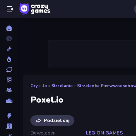
Gry
»
.io
»
Strzelanie
»
Strzelanka Pierwszoosobo
Poxel.io
Podziel się
Deweloper
LEGION GAMES