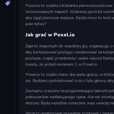
Poxel.io to szybka strzelanka pierwszoosobowa, 
zróżnicowanych mapach. Wybieraj spośród szerokie
aby zająć pierwsze miejsce. Każdy mecz to test u
pole bitwy?
Jak grać w Poxel.io
Zaproś znajomych do wspólnej gry, organizując z 
aby kontynuować postępy i awansować na kolejne
postacie, czapki, przedmioty i wiele więcej! Kont
światu, że jesteś numerem 1 w Poxel.io
Poxel.io to szybki chaos dla wielu graczy, w któr
się. Będziesz potrzebować oczu z tyłu głowy, aby p
Zostajesz zrzucony na przypominające labirynt po
jednocześnie nadlatującego ognia. Ale nie strzela
drużyny. Będą wyraźnie oznaczeni, więc uważaj na 
Możesz organizować prywatne rozgrywki i zaprasz