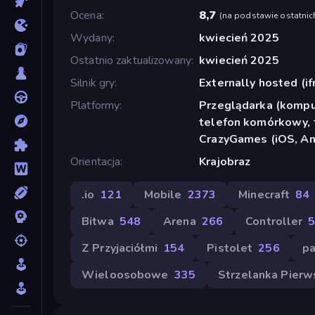
Ocena
8,7
(
na podstawie ostatnic
Wydany
kwiecień 2025
Ostatnio zaktualizowany
kwiecień 2025
Silnik gry
Externally hosted (i
Platformy
Przeglądarka (komput
telefon komórkowy, t
CrazyGames (iOS, An
Orientacja
Krajobraz
.io
121
Mobile
2373
Minecraft
84
Bitwa
548
Arena
266
Controller
Z Przyjaciółmi
154
Pistolet
256
pa
Wieloosobowe
335
Strzelanka Pier