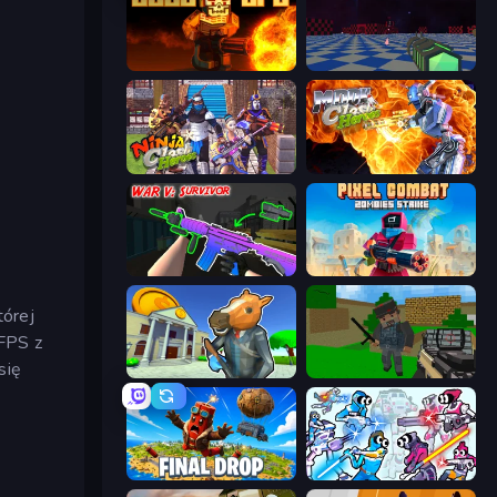
BLOCOPS
Crazy Bots
Ninja Clash Heroes
Moon Clash Heroes
War V: Survivor
Pixel Combat: Zombies Strike
tórej
FPS z
się
Bank Robbery 3
Crazy Pixel Apocalypse
Final Drop
Space Wars Battleground