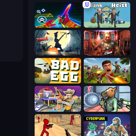
Surf GO Parkour
Bank Heist
Zombie Clash 3D: Halloween
Subway Clash 2
Bad Egg
Redcoats.io
Casino Robbery
Bank Robbery