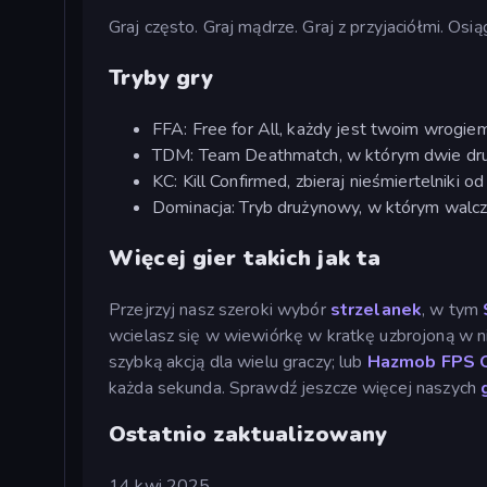
Graj często. Graj mądrze. Graj z przyjaciółmi. Osią
Tryby gry
FFA: Free for All, każdy jest twoim wrogiem
TDM: Team Deathmatch, w którym dwie dru
KC: Kill Confirmed, zbieraj nieśmiertelniki o
Dominacja: Tryb drużynowy, w którym walc
Więcej gier takich jak ta
Przejrzyj nasz szeroki wybór
strzelanek
, w tym
wcielasz się w wiewiórkę w kratkę uzbrojoną w n
szybką akcją dla wielu graczy; lub
Hazmob FPS O
każda sekunda. Sprawdź jeszcze więcej naszych
g
Ostatnio zaktualizowany
14 kwi 2025