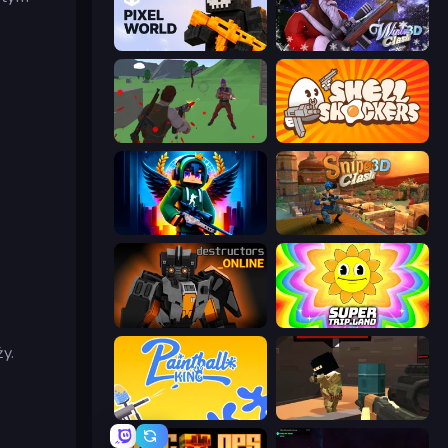
j
Pixel World
Winter Clash 3D
Battle Royale Survival
Shell Shockers
Block Contra: Clutch Strike
Sniper Clash 3D
Destructors Online
SuperTrip.Land
y.
Paintball King
Pixel Force