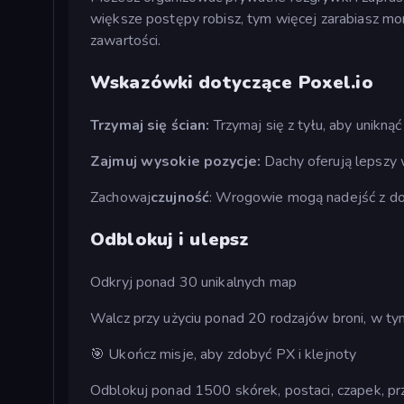
większe postępy robisz, tym więcej zarabiasz mo
zawartości.
Wskazówki dotyczące Poxel.io
Trzymaj się ścian:
Trzymaj się z tyłu, aby uniknąć
Zajmuj wysokie pozycje:
Dachy oferują lepszy w
Zachowaj
czujność
: Wrogowie mogą nadejść z dow
Odblokuj i ulepsz
Odkryj ponad 30 unikalnych map
Walcz przy użyciu ponad 20 rodzajów broni, w tym
🎯 Ukończ misje, aby zdobyć PX i klejnoty
Odblokuj ponad 1500 skórek, postaci, czapek, prz