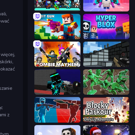
Imposter Battle Royale
Chicken CS
ali,
nować
Bit Gun.io
Hyperblox Shooting
 więcej,
kórki,
Zombie Mayhem
Pixel Gun 3D
pokazać
szanie
Pixel Wars of Hero
Soldiers - Capture and Control!
ąc
ami z
Battle of the Soldiers: Red vs Blue
Blocky Parkour: Only Up Adventure
 tym