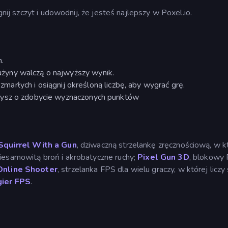
gnij szczyt i udowodnij, że jesteś najlepszy w Poxel.io.
.
żyny walczą o najwyższy wynik.
d zmarłych i osiągnij określoną liczbę, aby wygrać grę.
zysz o zdobycie wyznaczonych punktów
Squirrel With a Gun
, dziwaczną strzelankę zręcznościową, w k
iesamowitą broń i akrobatyczne ruchy;
Pixel Gun 3D
, blokowy 
nline Shooter
, strzelanka FPS dla wielu graczy, w której liczy 
ier FPS
.