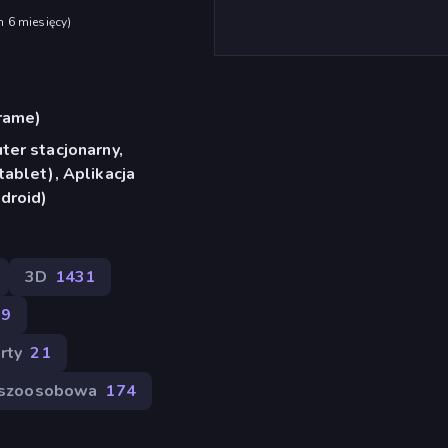
h 6 miesięcy
)
frame)
er stacjonarny,
ablet), Aplikacja
droid)
3D
1431
59
rty
21
wszoosobowa
174