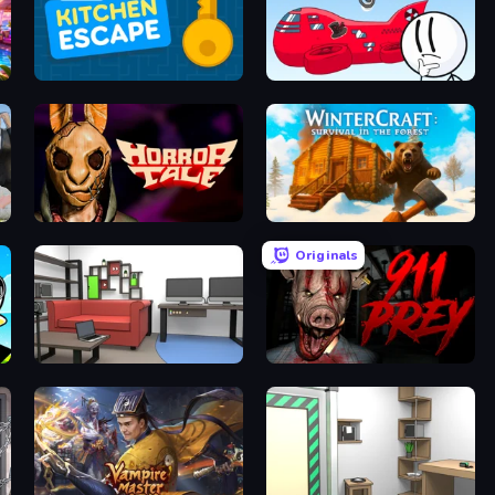
Daily Kitchen Escape
Infiltrating the Airship
Horror Tale
WinterCraft: Survival in the Forest
Originals
Video Studio Escape
911: Prey