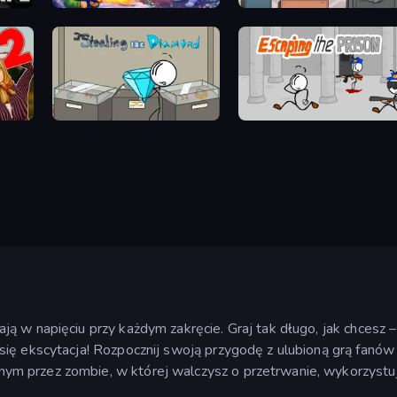
Frost Land - Snow Survival
Cube Stories: Escape
Stealing the Diamond
Escaping the Prison
ą w napięciu przy każdym zakręcie. Graj tak długo, jak chcesz –
 się ekscytacja! Rozpocznij swoją przygodę z ulubioną grą fanó
m przez zombie, w której walczysz o przetrwanie, wykorzystuj