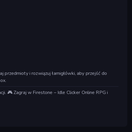
j przedmioty i rozwiązuj łamigłówki, aby przejść do
ox.
i. 🎮 Zagraj w Firestone – Idle Clicker Online RPG i