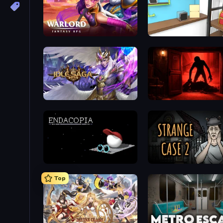
Warlord: Fantasy RPG
Game Cafe Escape
Idle Saga
Doors Castle
Endacopia
Escape Room: Strange C
Top