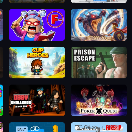
Magic World
Elevator Room Escape
Escape From School: Angry Teacher!
Titan Soul: Action RPG
Cup Heroes
Prison Escape
Obby Challenge: Prison Run
Poker Quest