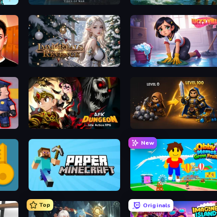
Pirates of the Caribbean: ToW
Fishing Anomaly
naway
Immortals Revenge
Lucy’s Ville
AFK Dungeon: Idle Action RPG
Gothic Story RPG
New
Paper Minecraft
Obby Memes Grow Fruits
Top
Originals