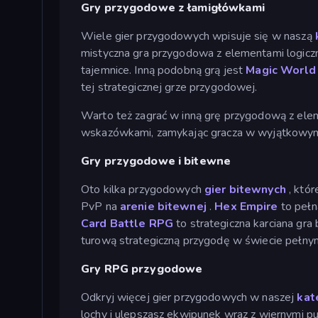
Gry przygodowe z łamigłówkami
Wiele gier przygodowych wpisuje się w naszą
mistyczna gra przygodowa z elementami logiczn
tajemnice. Inną podobną grą jest
Magic World
tej strategicznej grze przygodowej.
Warto też zagrać w inną grę przygodową z elem
wskazówkami, zamykając gracza w wyjątkowym p
Gry przygodowe i bitewne
Oto kilka przygodowych
gier bitewnych
, któr
PvP na
arenie bitewnej
.
Hex Empire
to pełn
Card Battle RPG
to strategiczna karciana gr
turową strategiczną przygodę w świecie pełnym
Gry RPG przygodowe
Odkryj więcej gier przygodowych w naszej
kat
lochy i ulepszasz ekwipunek wraz z wiernymi pu