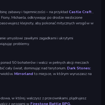
binę zabawy i tajemniczości – na przykład
Castle Craft
,
Fiony, Michaela, odkrywając po drodze niezliczone
dopasowujesz klejnoty, aby pokonać mitycznych wrogów w
anie umysłowi zawiłymi zagadkami i ukrytymi
iązując problemy.
ę ponad 50 bohaterów i walcz w pełnych akcji meczach
bić cały świat, dominując nad terytorium.
Dark Stones:
żywiołów.
Mirrorland
to miejsce, w którym wyruszasz na
dowa, w której walczysz z przeciwnikami, plądrujesz
 walcz z wrogami w
Firestone Battle RPG.