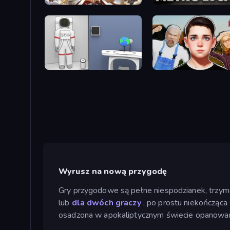
Divine Clash
Metro Escape
Space Museum Escape
Schoolboy Escape 2
Wyrusz na nową przygodę
Gry przygodowe są pełne niespodzianek, trzymaj
lub
dla dwóch graczy
, po prostu niekończąca
osadzona w apokaliptycznym świecie opanowany