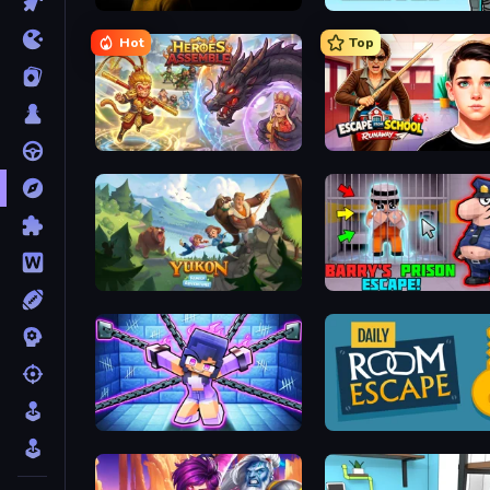
The Cat in Yellow
Rumble Heroes
Hot
Top
Heroes Assemble
Escape from School: Ru
Yukon: Family Adventure
Barry's Prison Escape!
Mini Mine
Daily Room Escape