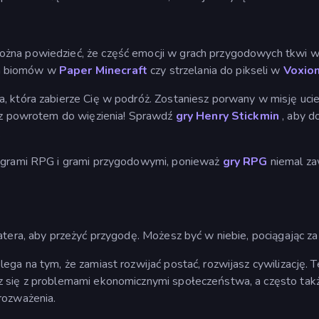
ożna powiedzieć, że część emocji w grach przygodowych tkwi 
ch biomów w
Paper Minecraft
czy strzelania do pikseli w
Voxio
a, która zabierze Cię w podróż. Zostaniesz porwany w misję uci
ć z powrotem do więzienia! Sprawdź
gry Henry Stickmin
, aby do
.
zy grami RPG i grami przygodowymi, ponieważ
gry RPG
niemal za
tera, aby przeżyć przygodę. Możesz być w niebie, pociągając za s
lega na tym, że zamiast rozwijać postać, rozwijasz cywilizację
 się z problemami ekonomicznymi społeczeństwa, a często także 
rozważenia.