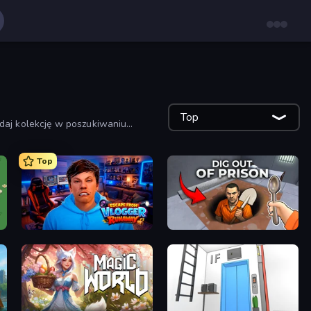
Top
ądaj kolekcję w poszukiwaniu
ją i bawią.
Top
Escape from Vlogger: Runaway
Dig out of Prison