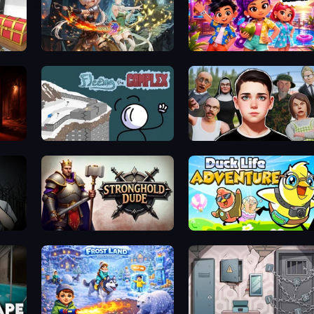
Crystal Saga: Nova
Imagine Island
Fleeing the Complex
Schoolboy Escape: Runaway
ase 2
Stronghold Dude
Duck Life: Adventure (Demo)