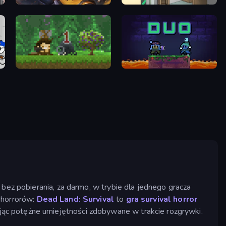
Vampire Master
Machine Room Escape
Aground
Duo
 bez pobierania, za darmo, w trybie dla jednego gracza
w horrorów:
Dead Land: Survival
to
gra survival horror
ąc potężne umiejętności zdobywane w trakcie rozgrywki.