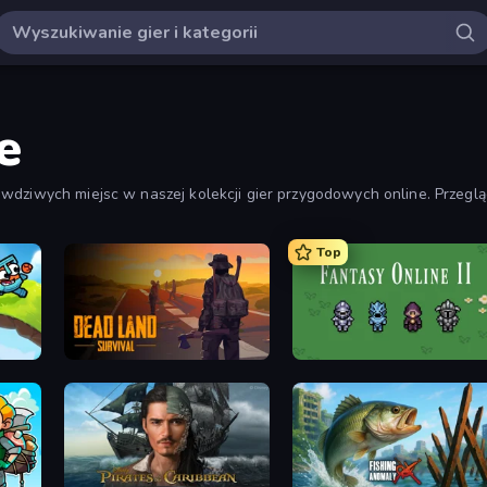
e
wdziwych miejsc w naszej kolekcji gier przygodowych online. Przegl
ygody, jakich możesz doświadczyć cyfrowo, z narracjami, które wciąga
Top
Dead Land: Survival
Fantasy Online 2