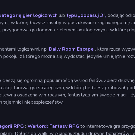
kategorię gier logicznych
lub
typu „dopasuj 3”,
dodając odro
ymi, w której łączysz zasoby w poszukiwaniu zaginionego męża 
, przygodowa gra logiczna z elementami logicznymi, w której 
entami logicznymi, np.
Daily Room Escape
, która rzuca wyzw
okoju, z którego można się wydostać, jedynie umiejętnie rozw
e cieszą się ogromną popularnością wśród fanów. Zbierz drużyn
a akcji turowa gra strategiczna, w której będziesz próbował pod
a bitewna osadzona w mrocznym, fantastycznym świecie magii i 
 tajemnic i niebezpieczeństw.
egorii RPG
:
Warlord: Fantasy RPG
to internetowa gra przygo
pilami. Dołącz do walki w Alandrii, zbuduj drużynę bohaterów i