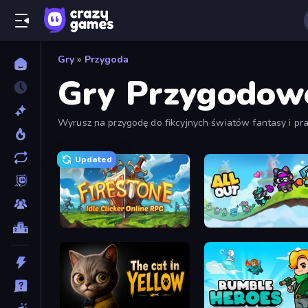
Gry
»
Przygoda
Gry Przygodow
Wyrusz na przygodę do fikcyjnych światów fantasy i pra
tekstowych gier przygodowych, aby poznać najlepsze prz
Updated
Firestone – Idle Clicker Online RPG
All Out