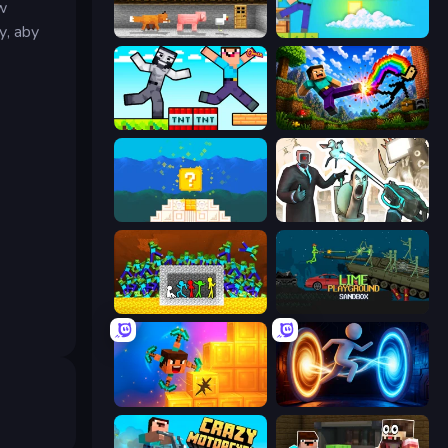
w
y, aby
Noob's Farm Escape
Skyland Survive With Noob!
Noob Gigachad: Parkour Tricks Challenge
Noob: Wall Crusher
Noob vs Pro 4: Lucky Block
Skibidi Toilets: Infection
Stick Fighter vs Zombies
Lime Playground Sandbox
Merge & Dig!
Portal Escape