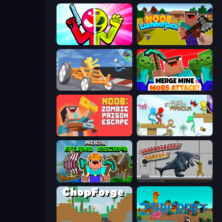
Stickman Zombie vs Stickman Hero
Idle Noob Lumberjack
Draw Crash Race
Merge Mine: Mobs Attack!
Noob: Zombie Prison Escape
Stickman Parkour Master
Noob: Island Escape
Sharkosaurus Rampage