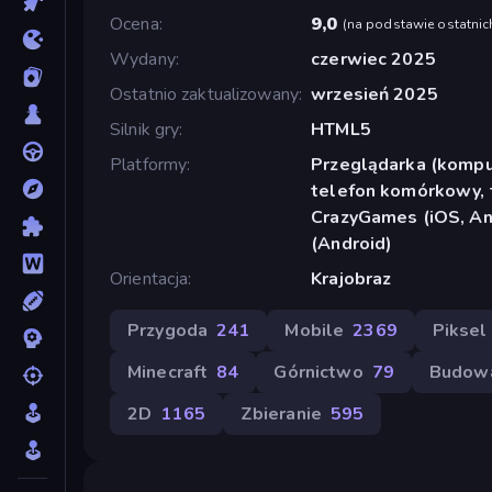
Ocena
9,0
(
na podstawie ostatnic
Wydany
czerwiec 2025
Ostatnio zaktualizowany
wrzesień 2025
Silnik gry
HTML5
Platformy
Przeglądarka (komput
telefon komórkowy, t
CrazyGames (iOS, An
(Android)
Orientacja
Krajobraz
Przygoda
241
Mobile
2369
Piksel
Minecraft
84
Górnictwo
79
Budow
2D
1165
Zbieranie
595