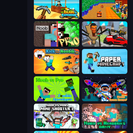
Island Expander
Noob Tower Defense
Noob vs Pro: Challenge
Cars vs Skibidi Toilet
Kick the Noobik 3D
Paper Minecraft
Noob vs Pro: Zombie Apocalypse
Noob: Space Escape!
Mine Shooter 2: Noob vs Mobs
Nubik vs Herobrin's Army