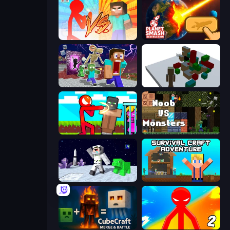
Red Stickman vs Monster School
Planet Smash Destruction
Monster School Herobrine Siren Head
Craft Destroy
Stickman vs Villager: Save the Girl
Noob VS Monsters
SpaceCraft Noob: Return to Earth
Survival Craft Adventure
CubeCraft: Merge & Battle
Red Stickman vs Monster School 2