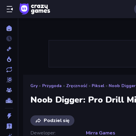
Gry
»
Przygoda
»
Zręczność
»
Piksel
»
Noob Digger:
Noob Digger: Pro Drill M
Podziel się
Deweloper
Mirra Games