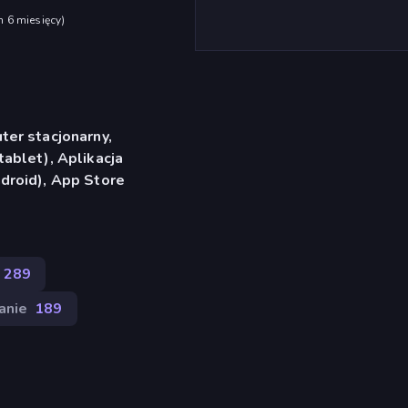
h 6 miesięcy
)
er stacjonarny,
ablet), Aplikacja
droid), App Store
289
anie
189