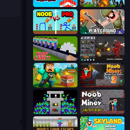
Build and Crush
Noob Fuse
DOP Noob: Draw to Save
Playground
Trap Craft
Last Play: Ragdoll Sandbox
Voxel Playground: Ragdoll Noob
Noob Miner 2: Escape From Prison
Stick Epic Fighter
Noob Miner: Escape From Prison