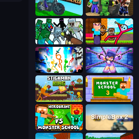
Crazy Motorcycle
Noob Trolls Pro
Mine Shooter: Save Your World
Noob Archer vs Stickman Zombie
Stickman Epic
Mini Mine
Stickman King
Monster School 3
Herobrine vs Monster School
SimpleBox 2