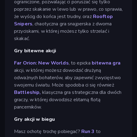
ograniczone, pozwalając ci poruszać się tylko
poprzez skakanie w lewo lub w prawo, co sprawia,
że wyścig do końca jest trudny, oraz
Rooftop
Snipers
, chaotyczna gra snajperska z dwoma
przyciskami, w której możesz tylko strzelać i
skakać.
Gry bitewne akcji
Far Orion: New Worlds
, to epicka
bitewna gra
akcji, w której możesz dowodzić drużyną
odważnych bohaterów, aby zapewnić zwycięstwo
swojemu światu. Może spodoba ci się również
Battleship,
klasyczna gra strategiczna dla dwóch
graczy, w której dowodzisz elitarną flotą
pancerników.
Gry akcji w biegu
Masz ochotę trochę pobiegać?
Run 3
to