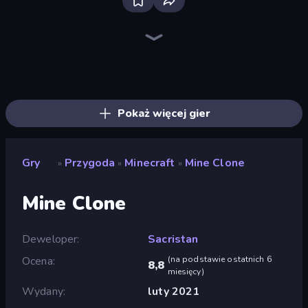
Mini Mine
Noob Miner 2: Escape From Prison
Skyland Survive With Noob!
Dig out of Prison
Survival Craft Adventure
Noob Miner: Escape From Prison
Stick Fighter vs Zombies
Noob vs Pro: Challenge
CraftSlayer: Apocalypse
Noob Digger: Pro Drill Miner
Noob vs Pro 4: Lucky Block
Epic Mine
Obby & Dead River
Stickman vs Villager: Save the Girl
The Cat in Yellow
Find The Pets
Escape From Mr.Meawing's Prison!
Escape From School: Angry Teacher!
Pokaż więcej gier
Gry
Przygoda
Minecraft
Mine Clone
»
»
»
Mine Clone
Deweloper
Sacristan
Ocena
(
na podstawie ostatnich 6
8,8
miesięcy
)
Wydany
luty 2021