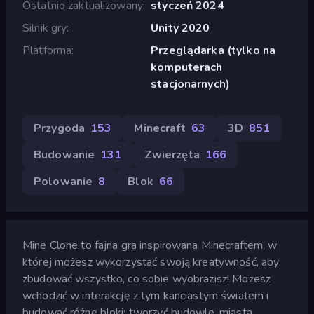
Ostatnio zaktualizowany
styczeń 2024
Silnik gry
Unity 2020
Platforma
Przeglądarka (tylko na
komputerach
stacjonarnych)
Przygoda
153
Minecraft
63
3D
851
Budowanie
131
Zwierzęta
166
Polowanie
8
Blok
66
Mine Clone to fajna gra inspirowana Minecraftem, w
której możesz wykorzystać swoją kreatywność, aby
zbudować wszystko, co sobie wyobrazisz! Możesz
wchodzić w interakcję z tym kanciastym światem i
budować różne bloki: tworzyć budowle, miasta,