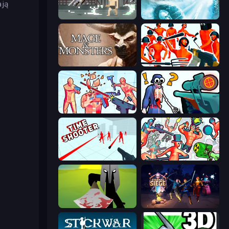
ają
Pixel on Titan: AoT
Behold Battle
Mage and Monsters
Funny Shooter - Destroy All
Time Shooter 2
Sniper Shot: Bullet Time
Time Shooter
Funny Shooter 2
Kill The Spartan
Eternal Siege