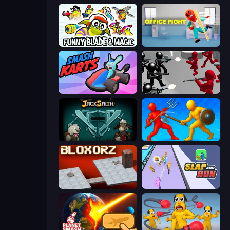
Funny Blade & Magic
Office Fight
Smash Karts
Battle Simulator: Counter Stickman
Jacksmith
Epic Sword Battle! Fight in Arena
Bloxorz
Slap and Run