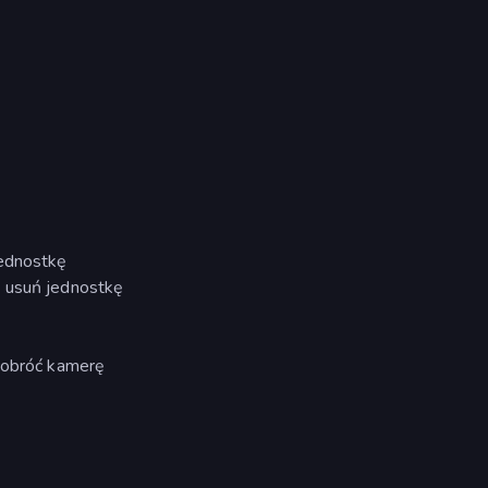
jednostkę
= usuń jednostkę
= obróć kamerę