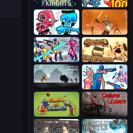
War the Knights
Horde Killer: You vs 100
Funny Battle Simulator 2
Gladiator Fights
Hero 3: Flying Robot
Gladiator: True Story
Horseback Survival
Time Shooter 3: SWAT
Clash of Vikings
Samurai Legacy