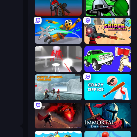
Stick War
Stickman: Legacy of Zombie War
Ninja Swipe Strike
Sniper Challenge
SuperHot
Smash the Car to Pieces!
Fight Arena Online
Crazy Office: Slap and Smash!
Champions of The Void: Paladin
Immortal: Dark Slayer