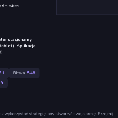
h 6 miesięcy
)
er stacjonarny,
ablet), Aplikacja
d)
31
Bitwa
548
39
isz wykorzystać strategię, aby stworzyć swoją armię. Przejmij