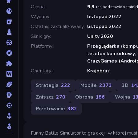
Ocena
9,3
(
na podstawie ostatnic
Wydany
listopad 2022
Ostatnio zaktualizowany
listopad 2022
Silnik gry
Unity 2020
Platformy
Przeglądarka (komput
telefon komórkowy, t
CrazyGames (Androi
Orientacja
Krajobraz
Strategia
222
Mobile
2373
3D
14
Zniszcz
270
Obrona
186
Wojna
1
Przetrwanie
382
Funny Battle Simulator to gra akcji, w której mus