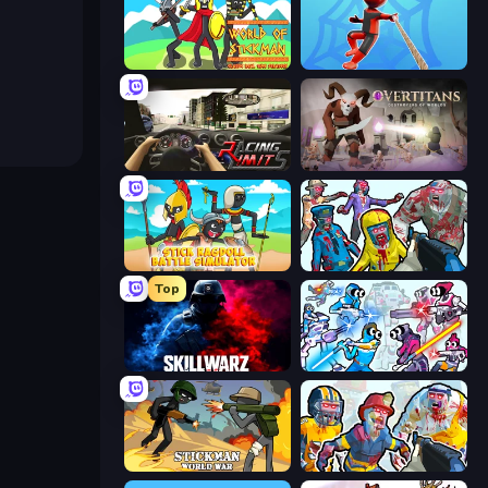
World of Stickman Classic RTS
Web Master
Racing Limits
Overtitans: Destroyers of Worlds
Stick Ragdoll Battle Simulator
Zombies Shooter
Top
SkillWarz
Space Wars Battleground
Stickman World War
Zombies Shooter: Part 2