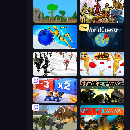
Age Of War
Monster Shooter Apocalypse
Top
Playground Man! Ragdoll Show!
WorldGuessr Free GeoGuessr
Stickman Simulator: Final Battle
Uncle Hit: Punch the Dummy
Battle Brigade
Strike Force Heroes 2
Stickman History Battle
Strike Force Heroes