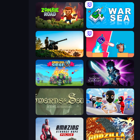
Zombie Road
War Sea
Artillery Vs Tanks
Boom Slingers ReBoom
Endless Siege
Shadow Survivors
Swords & Souls
Mr. Dude: Online Multiverse Challenge