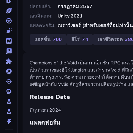
ปล่อยแล้ว
กรกฎาคม 2567
เอ็นจิ้นเกม
Unity 2021
แพลตฟอร์ม
เบราว์เซอร์ (สำหรับเดสก์ท็อปเท่านั้น
แอคชั่น
700
ฮีโร่
74
เอาชีวิตรอด
38
Champions of the Void เป็นเกมแอ็กชั่น RPG แนวโร๊ค
เป็นตัวแทนของฮีโร่ Jungian และสำรวจ Void ที่ลึ
ท้าทาย กรุณาระวัง: ความตายจะทำให้ความคืบหน้า
เผชิญหน้ากับ Vylis ศัตรูที่สามารถเปลี่ยนรูปร่าง 
Release Date
มิถุนายน 2024
แพลตฟอร์ม