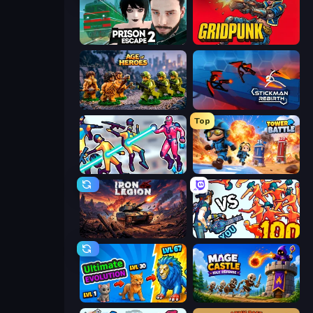
Prison Escape 2
Gridpunk - 3v3 Battle Royale
Age of Heroes
Stickman Rebirth
Top
Hero 3: Flying Robot
Tower Battle
Iron Legion
Horde Killer: You vs 100
Ultimate Evolution
Mage Castle Idle Defense