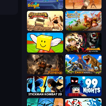
Stickman Clash
Gladiator Fights
Gladiator: True Story
Infinity Kingdom
Lucky Brainrot Blocks Online
AFK Dungeon: Idle Action RPG
Runic Rampage
EmberWars.io
Stickman Kombat 2D
99 Nights (Bloxd.io)