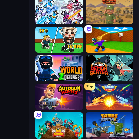
Space Wars Battleground
Army Base Of America
Brainrot Arena Online
Throw a Lucky Block
World Z Defense - Zombie Defense
Tailed Demon Slayer
Top
Autogun Heroes
Tank Stars
Epic Empire: Tower Defense
Tanks Arena io: Craft & Combat