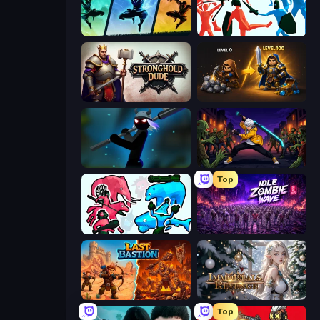
Shadow Ninja Revenge
Funny Battle Simulator
Stronghold Dude
Gothic Story RPG
Stickman Weapon Master
Sword Master: Shadow Hunter
Top
Funny Battle Simulator 2
Idle Zombie Wave: Survivors
Last Bastion
Immortals Revenge
Top