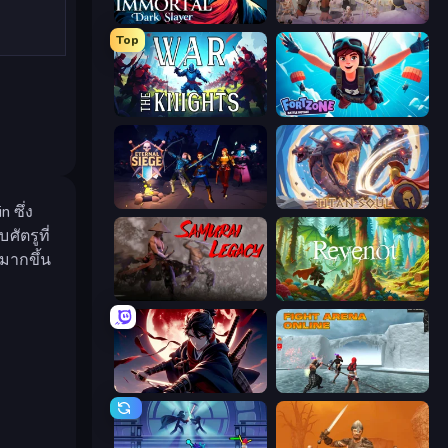
Immortal: Dark Slayer
Overtitans: Destroyers of Worlds
Top
War the Knights
Fortzone Battle Royale
Eternal Siege
Titan Soul: Action RPG
 ซึ่ง
ัตรูที่
มากขึ้น
Samurai Legacy
Revenot
Samurai's Shadow
Fight Arena Online