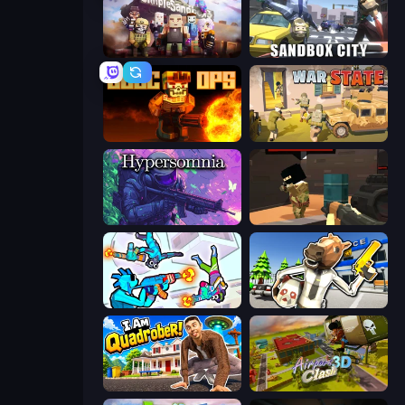
Simple Sandbox 3
Sandbox City
BLOCOPS
War State IO: Conquer Battles
Hypersomnia
Pixel Force
Gravity Arena Shooter
Bank Robbery: Escape
I Am Quadrober!
Airport Clash 3D