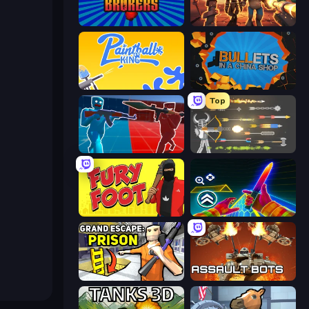
War Brokers
Horde Crusher
Paintball King
BULLets in a China Shop
Top
Battle of the Soldiers: Red vs Blue
Ragdoll Archers
Fury Foot
Surf GO Parkour
Grand Escape: Prison
Assault Bots