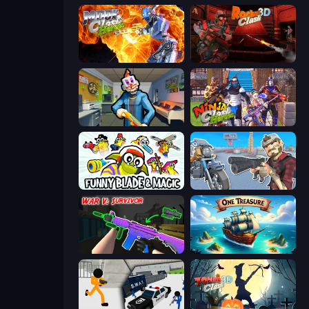
Moon Clash Heroes
Rocket Clash 3D
Save the Hostages
Ninja Clash Heroes
Funny Blade & Magic
Shoot and Drive
War V: Survivor
One Treasure