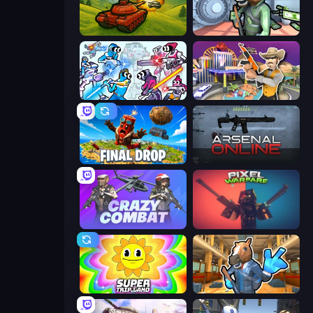
Tanks 3D
Bank Robbery
Space Wars Battleground
Casino Robbery
Final Drop
Arsenal Online
Crazy Combat
Pixel Warfare
SuperTrip.Land
Bank Robbery 2