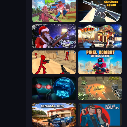
Farm Clash 3D
CS: Chaos Squad
Winter Clash 3D
Vegas Clash 3D
Stickman Counter Terror Strike
Pixel Combat: Zombies Strike
Online Robot Royale
WW1 Battle Simulator
Special Ops: GO
Max vs Gangsters