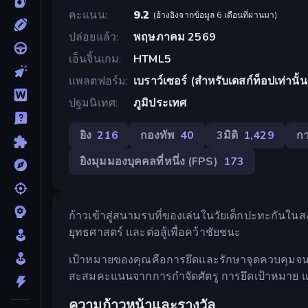
คะแนน
9.2
(
อ้างอิงจากข้อมูล 6 เดือนที่ผ่านมา
)
ปล่อยแล้ว
พฤษภาคม 2569
เอ็นจิ้นเกม
HTML5
แพลตฟอร์ม
เบราว์เซอร์ (สำหรับเดสก์ท็อปเท่านั้น
ปฐมนิเทศ
ภูมิประเทศ
ยิง
216
กองทัพ
40
3มิติ
1,429
ก
ยิงมุมมองบุคคลที่หนึ่ง (FPS)
173
ก้าวเข้าสู่สนามรบที่ของเล่นในวัยเด็กปะทะกันในส
ยุทธศาสตร์ และต่อสู้เพื่อคว้าชัยชนะ
เป้าหมายของคุณคือการยึดและรักษาจุดควบคุมจน
สะสมคะแนนจากการกำจัดศัตรู การยึดเป้าหมาย และ
ความก้าวหน้าและรางวัล