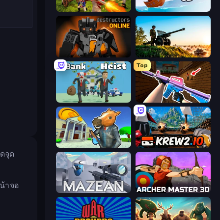
Redcoats.io
Ships 3D
Destructors Online
Artillery Vs Tanks
Top
Bank Heist
KS Z
Bank Robbery 3
Krew.io
ดจุด
น้าจอ
Mazean
Archer Master 3D: Castle Defense