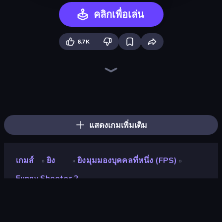
คลิกเพื่อเล่น
6.7K
War the Knights
Funny Shooter - Destroy All
Time Shooter 3: SWAT
Time Shooter 2
Space Wars Battleground
Funny Battle Simulator
Funny Battle Simulator 2
Gravity Arena Shooter
Gladiator Fights
Redcoats.io
Time Shooter
Halloween Chainsaw Massacre
Epic Sword Battle! Fight in Arena
Street Fighter Simulator
Sniper Shot: Bullet Time
Sandbox City
Kill The Spartan
Ships 3D
แสดงเกมเพิ่มเติม
เกมส์
ยิง
ยิงมุมมองบุคคลที่หนึ่ง (FPS)
»
»
»
Funny Shooter 2
Funny Shooter 2