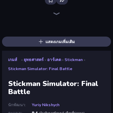
Bloxd.io
Ragdoll Archers
EvoWars.io
Piece of Cake: Merge and Bake
Veck.io
Traffic Rider
Racing Limits
Mahjongg Solitaire
Screw Out: Bolts and Nuts
Words of Wonders
Piles of Mahjong
Designville: Merge & Design
Space Waves
Miniblox
SkillWarz
Stickman Clash
Fortzone Battle Royale
Arrow Escape
แสดงเกมเพิ่มเติม
เกมส์
ยุทธศาสตร์
อาร์เคด
Stickman
»
»
»
»
Stickman Simulator: Final Battle
Stickman Simulator: Final
Battle
นักพัฒนา
Yuriy Nikshych
คะแนน
9.4
(
อ้างอิงจากข้อมูล 6 เดือนที่ผ่านมา
)