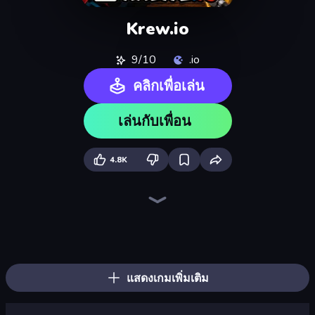
Krew.io
9/10
.io
คลิกเพื่อเล่น
เล่นกับเพื่อน
4.8K
Redcoats.io
War the Knights
Ships 3D
Tanks 3D
Artillery Vs Tanks
Gladiator Fights
King.io World War
One Treasure
Horseback Survival
Space Wars Battleground
War Brokers
Funny Battle Simulator
1941 Frozen Front
Eternal Siege
FrontWars.io
Kiomet
Street Fighter Simulator
Mk48.io
แสดงเกมเพิ่มเติม