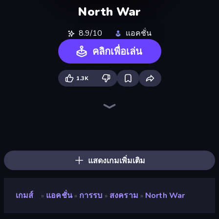
North War
8.9/10
แอคชั่น
คลิกเพื่อเล่น
1.3K
Craft and Battle
Wild Archer: Castle Defense
War the Knights
Crazy Vikings Life
State Wars: Conquer Them All
Ant Kingdom Rush
Redcoats.io
Castle Keeper
Kings Clash
Archer Clash
TimeWarriors
Age Of Arms
War Sea
Age of Heroes
Kiomet
WarLink: Crown & Clash
Tower Battle
City Takeover
แสดงเกมเพิ่มเติม
เกมส์
แอคชั่น
การรบ
สงคราม
North War
»
»
»
»