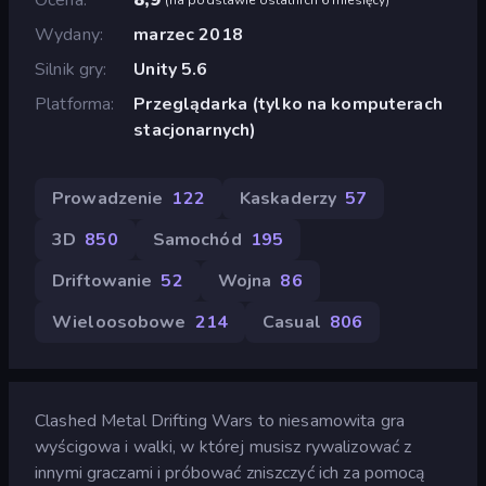
Wydany
marzec 2018
Silnik gry
Unity 5.6
Platforma
Przeglądarka (tylko na komputerach
stacjonarnych)
Prowadzenie
122
Kaskaderzy
57
3D
850
Samochód
195
Driftowanie
52
Wojna
86
Wieloosobowe
214
Casual
806
Clashed Metal Drifting Wars to niesamowita gra
wyścigowa i walki, w której musisz rywalizować z
innymi graczami i próbować zniszczyć ich za pomocą