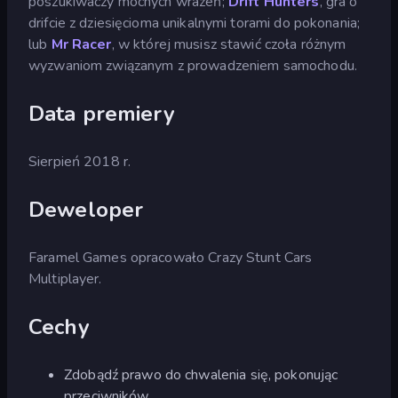
poszukiwaczy mocnych wrażeń;
Drift Hunters
, gra o
drifcie z dziesięcioma unikalnymi torami do pokonania;
lub
Mr Racer
, w której musisz stawić czoła różnym
wyzwaniom związanym z prowadzeniem samochodu.
Data premiery
Sierpień 2018 r.
Deweloper
Faramel Games opracowało Crazy Stunt Cars
Multiplayer.
Cechy
Zdobądź prawo do chwalenia się, pokonując
przeciwników.