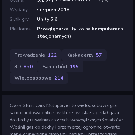
Wydany
sierpień 2018
Silnik gry
Unity 5.6
Platforma
Przeglądarka (tylko na komputerach
stacjonarnych)
Prowadzenie
122
Kaskaderzy
57
3D
850
Samochód
195
Wieloosobowe
214
Crazy Stunt Cars Multiplayer to wieloosobowa gra
samochodowa online, w której wciskasz pedał gazu
do dechy i uwalniasz swoich wewnętrznych śmiałków.
Wciśnij gaz do dechy i przemierzaj ogromne otwarte
mapy wypełnione rampami, pętlami i przeszkodami