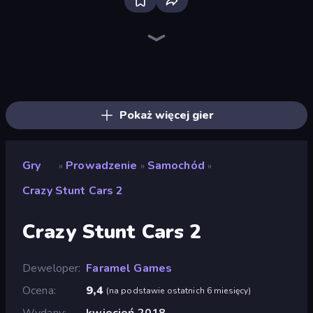
Ramp Car VS Police: CHASE
Racing Limits
Real Car Driving
Deadly Descent
Mad Pursuit
Traffic Rider
Hustle & Drift in ZIL
Madness Cars Destroy
Deadly Rally
Racing in City
Drive Quest
Krash Karts
BMG: Ragdoll Playground
Obby: Car Crash Sandbox
Drive Taxi
PolyTrack
Hill Masters
Parking Fury 3D: Side Hustle
Pokaż więcej gier
Gry
Prowadzenie
Samochód
»
»
»
Crazy Stunt Cars 2
Crazy Stunt Cars 2
Deweloper
Faramel Games
Ocena
9,4
(
na podstawie ostatnich 6 miesięcy
)
Wydany
kwiecień 2018