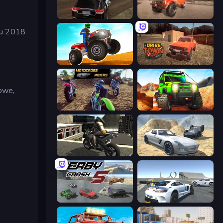
POLICE Chase Simulator
Ultimate Truck Driving Simulator 2020
iu 2018
ATV Ultimate Offroad
DriveTown
owe,
MotoCross Riders
Offroad Life 3D
Stunt Mania 3D
Derby Crash 2
Derby Crash 5
Crazy Stunt Cars Multiplayer