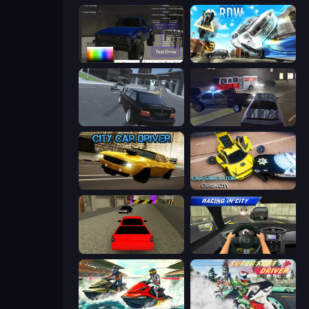
Car Inspector: Truck
Real Drift World
Transporter Hot Pursuit
City Car Driving Simulator 3
City Car Driver
Car Simulator: Crash City
Speed Brazil
Racing in City