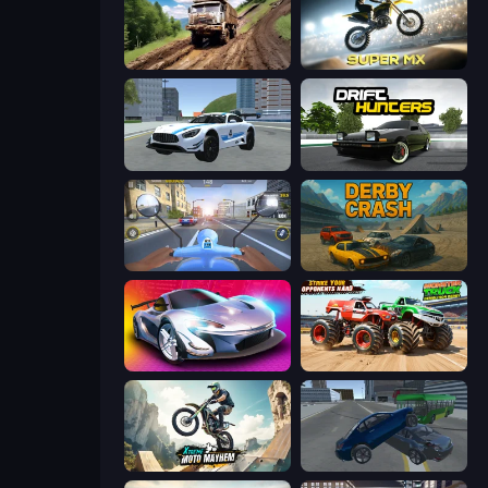
Hill Travel 3D
Super MX - Last Season
Crazy Stunt Cars 2
Drift Hunters
Moto Racing Club
Derby Crash
Grand Cyber City
Monster Truck Demolition Derby
Xtreme Moto Mayhem
Offroader V6