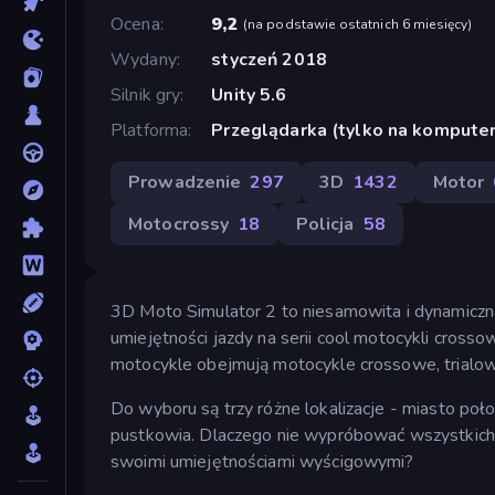
Ocena
9,2
(
na podstawie ostatnich 6 miesięcy
)
Wydany
styczeń 2018
Silnik gry
Unity 5.6
Platforma
Przeglądarka (tylko na komputer
Prowadzenie
297
3D
1432
Motor
Motocrossy
18
Policja
58
3D Moto Simulator 2 to niesamowita i dynamiczn
umiejętności jazdy na serii cool motocykli cros
motocykle obejmują motocykle crossowe, trialow
Do wyboru są trzy różne lokalizacje - miasto poło
pustkowia. Dlaczego nie wypróbować wszystkich tr
swoimi umiejętnościami wyścigowymi?