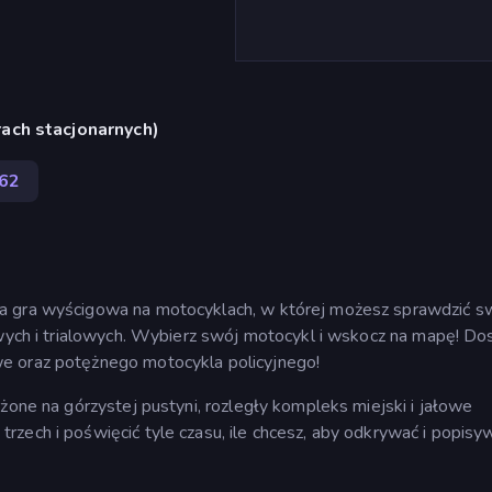
ach stacjonarnych)
62
a gra wyścigowa na motocyklach, w której możesz sprawdzić s
sowych i trialowych. Wybierz swój motocykl i wskocz na mapę! D
e oraz potężnego motocykla policyjnego!
żone na górzystej pustyni, rozległy kompleks miejski i jałowe
zech i poświęcić tyle czasu, ile chcesz, aby odkrywać i popisy