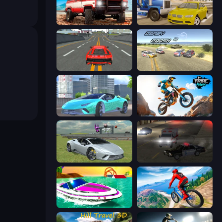
Offroad Masters Challenge
Crazy Car Stunts
Modern Car Racing 2
Derby Crash 3
Real City Driver
Trial Mania
Sports Cars Driver
City Car Driving Simulator 2
Jet Boat Racing
Riders Downhill Racing