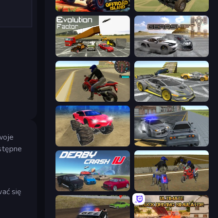
Offroad Island
4x4 Offroader
Evolution Factor
Gearshift One
Moto Rider 3D
Wrong Way
woje
Monster Cars: Ultimate Simulator
RCC City Racing
ostępne
Derby Crash 4
Crazy Moto Stunts
wać się