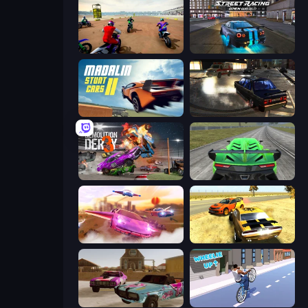
Super MX - The Champion
Street Racing: Open World
Madalin Stunt Cars 2
City Classic Car Driving: 131
Demolition Derby 3
Speed Racing Pro 2
Ultimate Flying Car
3D Car Simulator
Village Car Stunts
Wheelie Up