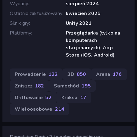
Wydany
sierpień 2024
Ostatnio zaktualizowany
kwiecień 2025
Silnik gry
Unity 2021
Platformy
Przeglądarka (tylko na
komputerach
stacjonarnych), App
Store (iOS, Android)
Prowadzenie
122
3D
850
Arena
176
Zniszcz
182
Samochód
195
Driftowanie
52
Kraksa
17
Wieloosobowe
214
Demolition Derby 2 to pełna adrenaliny gra