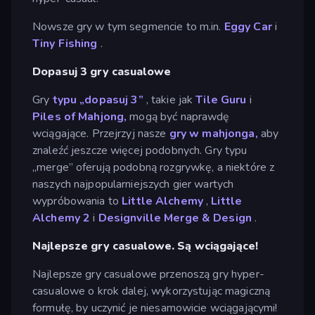
Nowsze gry w tym segmencie to m.in.
Eggy Car
i
Tiny Fishing
.
Dopasuj 3 gry casualowe
Gry
typu „dopasuj 3”
, takie jak
Tile Guru
i
Piles of Mahjong,
mogą być naprawdę
wciągające. Przejrzyj nasze
gry w mahjonga,
aby
znaleźć jeszcze więcej podobnych. Gry typu
„merge” oferują podobną rozgrywkę, a niektóre z
naszych najpopularniejszych gier wartych
wypróbowania to
Little Alchemy
,
Little
Alchemy 2
i
Designville Merge & Design
.
Najlepsze gry casualowe. Są wciągające!
Najlepsze gry casualowe przenoszą gry hyper-
casualowe o krok dalej, wykorzystując magiczną
formułę, by uczynić je niesamowicie wciągającymi!