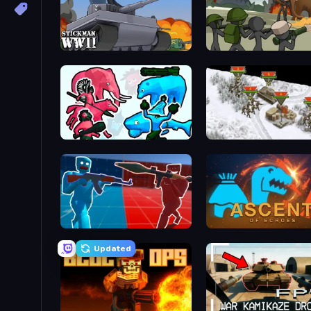
Stickman WW2
Stickman History Battle
Funny Battle Simulator 2
1941 Frozen Front
Battle of the Soldiers: Red vs Blue
Ascent of Echoes
Updated