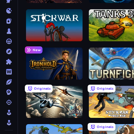
Iron Legion
Ships Battlefield 3D
Stick War
Tanks 3D
New
Ironhold: Pixel Kingdoms
Turnfight
Originals
Originals
Aces of the Sky: Epic Dogfights
Stickman World War
Originals