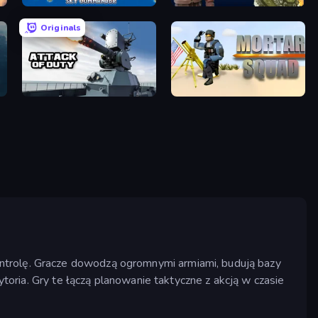
Pew Pew
King.io World War
Originals
Attack of Duty
Mortar Squad
ontrolę. Gracze dowodzą ogromnymi armiami, budują bazy
ytoria. Gry te łączą planowanie taktyczne z akcją w czasie