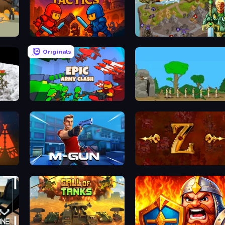
Throne Tactics
Takeover
Originals
Epic Army Clash
Age Of War
Muscle Gun.IO
Tzared