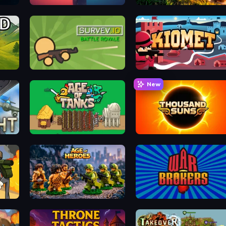
Pixel Warfare
Artillery Vs Tanks
Survev.io
Kiomet
New
Age of Tanks Warriors: TD War
Thousand Suns
Age of Heroes
War Brokers