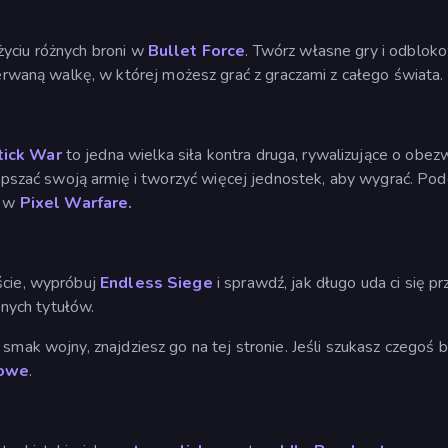
yciu różnych broni w
Bullet Force
. Twórz własne gry i odbloko
erwaną walkę, w której możesz grać z graczami z całego świata.
tick War
to jedna wielka siła kontra druga, rywalizujące o obezw
 ulepszać swoją armię i tworzyć więcej jednostek, aby wygrać. P
k w
Pixel Warfare.
ście, wypróbuj
Endless Siege
i sprawdź, jak długo uda ci się 
bnych tytułów.
 smak wojny, znajdziesz go na tej stronie. Jeśli szukasz czegoś
kowe
.