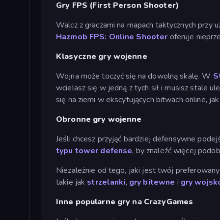
Gry FPS (First Person Shooter)
Walcz z graczami na mapach taktycznych przy uż
Hazmob FPS: Online Shooter
oferuje nieprz
Klasyczne gry wojenne
Wojna może toczyć się na dowolną skalę. W
S
wcielasz się w jedną z tych sił i musisz stale
się na ziemi w ekscytujących bitwach online, ja
Obronne gry wojenne
Jeśli chcesz przyjąć bardziej defensywne podej
typu tower defense
, by znaleźć więcej podo
Niezależnie od tego, jaki jest twój preferowany
takie jak
strzelanki
,
gry bitewne
i
gry wojs
Inne popularne gry na CrazyGames