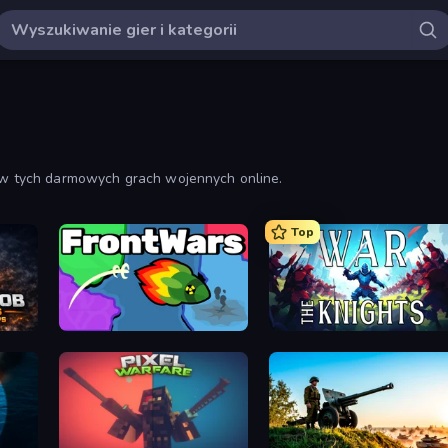
i w tych darmowych grach wojennych online.
Top
oter
FrontWars.io
War the Knights