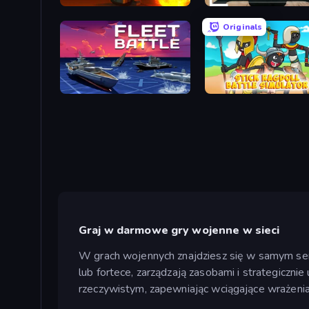
BLOCOPS
FPV War Kamikaze Drone
Originals
Fleet Battle
Stick Ragdoll Battle Simu
Graj w darmowe gry wojenne w sieci
W grach wojennych znajdziesz się w samym ser
lub fortece, zarządzają zasobami i strategicznie
rzeczywistym, zapewniając wciągające wrażenia 