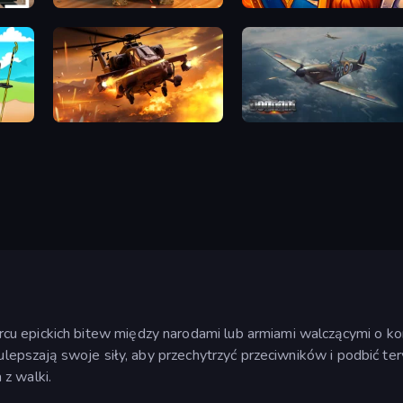
Call of Tanks
WarLink: Crown & Clash
lator
Heli Military Base
Dogfight
cu epickich bitew między narodami lub armiami walczącymi o k
 ulepszają swoje siły, aby przechytrzyć przeciwników i podbić ter
z walki.