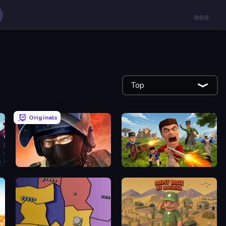
Top
Originals
Bullet Force
Redcoats.io