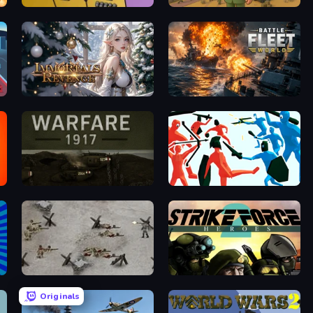
Compact Conflict
Army Base Of America
Immortals Revenge
Battle Fleet World
Warfare 1917
Funny Battle Simulator
Warfare 1944
Strike Force Heroes 2
Originals