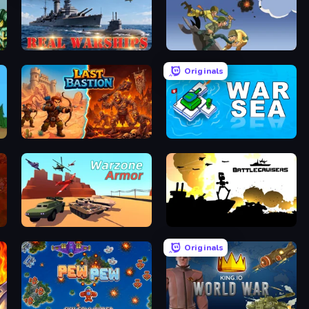
Real Warships
World Wars 2
Originals
Last Bastion
War Sea
Warzone Armor
Battlecruisers
Originals