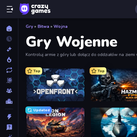
Gry
»
Bitwa
»
Wojna
Gry Wojenne
Kontroluj armie z góry lub dołącz do oddziałów na ziem
Top
Top
Openfront
Hazmob FPS: Online Sho
Updated