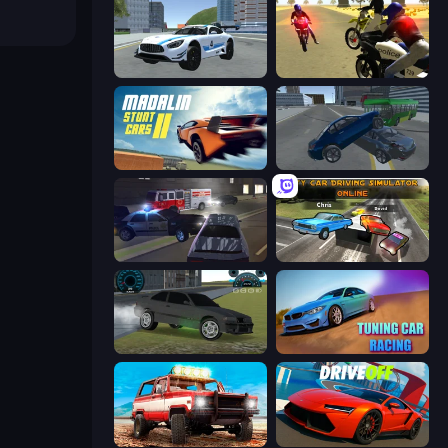
Crazy Stunt Cars 2
3D Moto Simulator 2
Madalin Stunt Cars 2
Offroader V6
City Car Driving Simulator 3
City Car Driving Simulator: Online
Drift Runner 3D
Tuning Car Racing
Offroad Masters Challenge
DriveOff