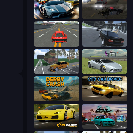
Parking Fury 3D: Side Hustle
City Car Driving Simulator 2
Modern Car Racing 2
Transporter Hot Pursuit
Obby: Car Crash Sandbox
Sports Cars Driver
Derby Crash
City Car Driver
Mr. Racer - Car Racing
RealDrive