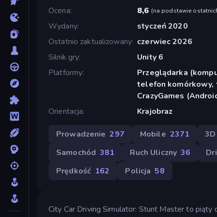
Ocena
8,6
(
na podstawie ostatnic
Wydany
styczeń 2020
Ostatnio zaktualizowany
czerwiec 2026
Silnik gry
Unity 6
Platformy
Przeglądarka (komput
telefon komórkowy, t
CrazyGames (Android
Orientacja
Krajobraz
Prowadzenie
297
Mobile
2371
3D
Samochód
381
Ruch Uliczny
36
Dr
Prędkość
162
Policja
58
City Car Driving Simulator: Stunt Master to piąty