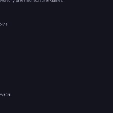
 stworzony przez BoneCracker Games.
ilna)
owanie