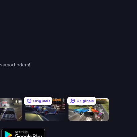
ać samochodem!
Originals
Originals
City Car Driving Simulator 3
City Car Driving Simulator: Ultimate 2
City Car Driving Simulator: Online