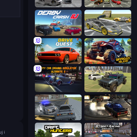
Gearshift One
Evolution Factor
Derby Crash 4
Wrong Way
Drive Quest
Offroad Island
City Car Driving Simulator: Ultimate 2
4x4 Offroader
RCC City Racing
City Classic Car Driving: 131
j i