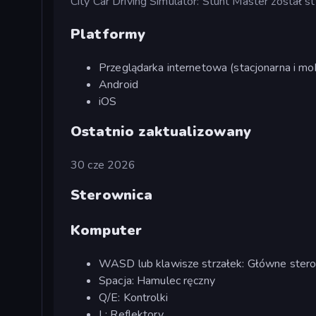
City Car Driving Simulator: Stunt Master został
Platformy
Przeglądarka internetowa (stacjonarna i mob
Android
iOS
Ostatnio zaktualizowany
30 cze 2026
Sterownica
Komputer
WASD lub klawisze strzałek: Główne ster
Spacja: Hamulec ręczny
Q/E: Kontrolki
L: Reflektory