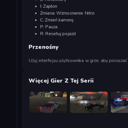
I: Zapłon
Zmiana: Wzmocnienie Nitro
C: Zmień kamerę
P: Pauza
R: Resetuj pojazd
Przenośny
Użyj interfejsu użytkownika w grze, aby porusz
Więcej Gier Z Tej Serii
City Car Driving Simulator
City Car Driving Simulator 2