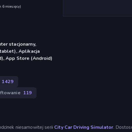
h 6 miesięcy
)
er stacjonarny,
ablet), Aplikacja
), App Store (Android)
1429
iftowanie
119
 odcinek niesamowitej serii
City Car Driving Simulator
. Dostosu