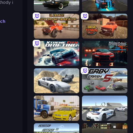
hody i
Drift Hunters
Street Racing: Open World
ch
Ultimate Truck Driving Simulator 2020
DriveTown
Xtreme City Drifting
Driving School Simulator
Derby Crash 2
Derby Crash 5
Crazy Car Stunts
Crazy Stunt Cars Multiplayer