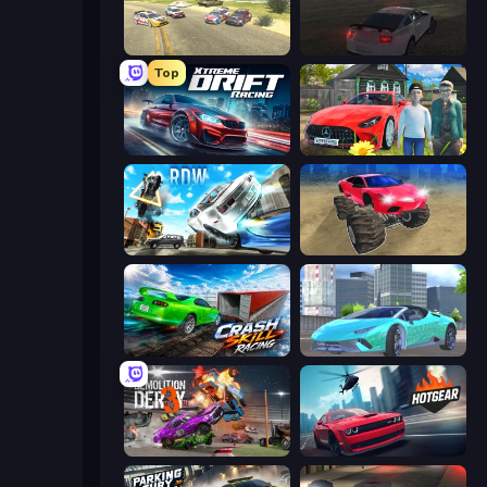
Derby Crash 3
City Car Driving Simulator
Top
Xtreme DRIFT Racing
Speedboy: History with Grandfather
Real Drift World
Monster Cars: Ultimate Simulator
Crash Skill Racing
Real City Driver
Demolition Derby 3
Hotgear