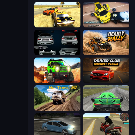
3D Car Simulator
Car Simulator: Crash City
Decorate My BMW M5
Deadly Rally
Offroad Life 3D
Driver Club: Highway Racing
Hill Travel 3D
Speed Racing Pro 2