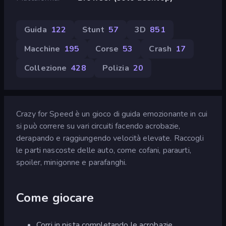
Guida
122
Stunt
57
3D
851
Macchine
195
Corse
53
Crash
17
Collezione
428
Polizia
20
Crazy for Speed è un gioco di guida emozionante in cui
si può correre su vari circuiti facendo acrobazie,
derapando e raggiungendo velocità elevate. Raccogli
le parti nascoste delle auto, come cofani, paraurti,
spoiler, minigonne e parafanghi.
Come giocare
Corri in pista completando le acrobazie