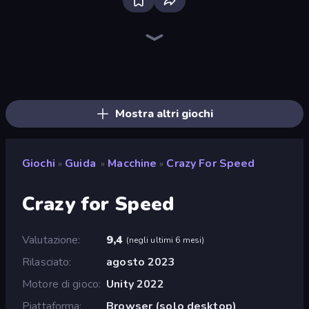
Bloxd.io
Ragdoll Archers
EvoWars.io
Veck.io
Piece of Cake: Merge and Bake
Racing Limits
Traffic Rider
Mahjongg Solitaire
Screw Out: Bolts and Nuts
Words of Wonders
Piles of Mahjong
Designville: Merge & Design
Miniblox
Stickman Clash
Space Waves
SkillWarz
Fortzone Battle Royale
Arrow Escape
Mostra altri giochi
Giochi
Guida
Macchine
Crazy For Speed
»
»
»
Crazy for Speed
Valutazione
9,4
(
negli ultimi 6 mesi
)
Rilasciato
agosto 2023
Motore di gioco
Unity 2022
Piattaforma
Browser (solo desktop)