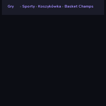
Gry
Sporty
Koszykówka
Basket Champs
»
»
»
Basket Champs
Deweloper
RavalMatic
Ocena
8,9
(
na podstawie ostatnich 6 miesięcy
)
Wydany
grudzień 2016
Silnik gry
Externally hosted (iframe)
Platformy
Przeglądarka (komputer stacjonarny,
telefon komórkowy, tablet),
Aplikacja CrazyGames (iOS, Android)
Orientacja
Krajobraz
Sporty
117
Mobile
2357
Koszykówka
30