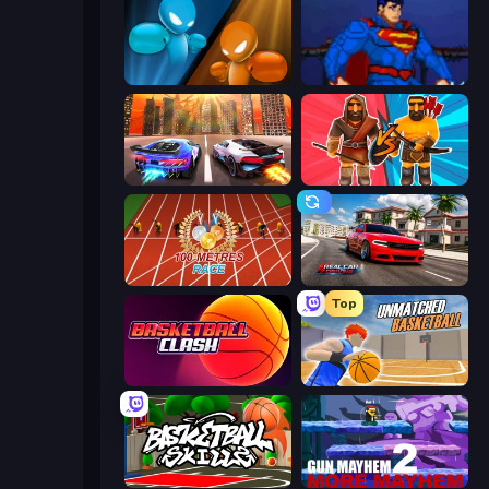
Drunken Boxing
Injustice Gods Among Us
Night City Racing
Medieval Battle 2P
100 Meters Race
Real Car Driving
Top
Basketball Clash
Unmatched Basketball
Basketball Skills
Gun Mayhem 2