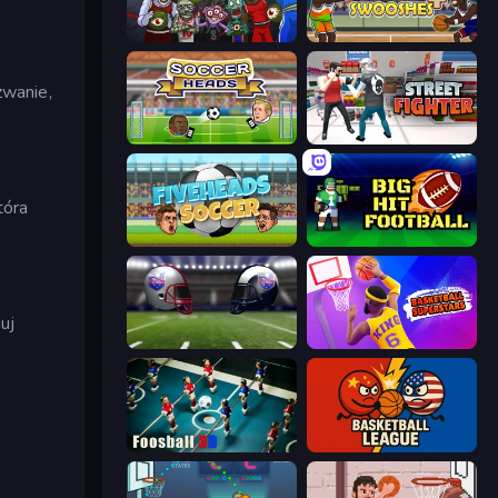
Basket Monsterz
Basket Swooshes Plus
zwanie,
Soccer Heads
Street Fighter Simulator
tóra
Fiveheads Soccer
Big Hit Football
uj
4th and Goal 2019
Basketball Superstars
Foosball 3D
Basketball League