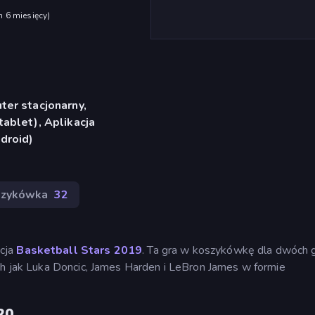
h 6 miesięcy
)
er stacjonarny,
ablet), Aplikacja
droid)
szykówka
32
acja
Basketball Stars 2019
. Ta gra w koszykówkę dla dwóch 
ch jak Luka Doncic, James Harden i LeBron James w formie
20