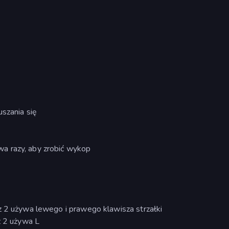
uszania się
a razy, aby zrobić wykop
z 2 używa lewego i prawego klawisza strzałki
z 2 używa L