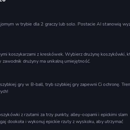
mym w trybie dla 2 graczy lub solo. Postacie AI stanowią wy
nymi koszykarzami z kreskówek. Wybierz drużynę koszykówki, k
y zawodnik drużyny ma unikalną umiejętność.
szybkiej gry w B-ball, tryb szybkiej gry zapewni Ci ochronę. Tren
ych!
ykówki z rzutami za trzy punkty, alley-oopami i epickimi slam
gaj dookoła i wykonuj epickie rzuty z wyskoku, aby utrzymać