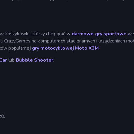
ów koszykówki, którzy chcą grać w
darmowe gry sportowe
w 
na CrazyGames na komputerach stacjonarnych i urządzeniach mob
ców popularnej
gry motocyklowej
Moto X3M
.
Car
lub
Bubble Shooter
.
20.