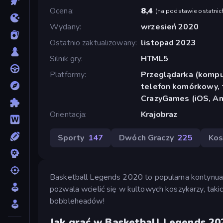
Ocena
8,4
(
na podstawie ostatnic
Wydany
wrzesień 2020
Ostatnio zaktualizowany
listopad 2023
Silnik gry
HTML5
Platformy
Przeglądarka (komput
telefon komórkowy, t
CrazyGames (iOS, An
Orientacja
Krajobraz
Sporty
147
Dwóch Graczy
225
Ko
Basketball Legends 2020 to popularna kontynu
pozwala wcielić się w kultowych koszykarzy, taki
bobbleheadów!
Jak grać w Basketball Legends 20