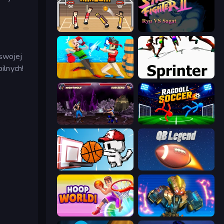
Basket Random
Street Fighter 2
swojej
ilnych!
Funny Ragdoll Wrestlers
Sprinter
Mortal Kombat Karnage
Ragdoll Soccer 2 Players
Basket Cats
2 Minute Football QB Legend
Hoop World 3D
Ultimate Robo Duel 3D