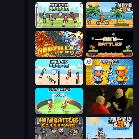
Soccer Random
Moto X3M
Godzilla Daikaiju Battle Royale
12 MiniBattles
Volley Random
Pocket Goal: World Cup
Mini-Caps: Soccer
Kuja