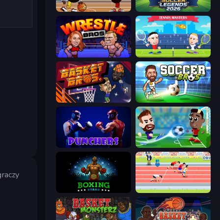
Basketball Stars
Soccer Legends 2026
Wrestle Bros
Tennis Masters
BasketBros
Soccer Bros
Punchers
Soccer Masters: Euro 2020
graczy
Boxing Stars
Sports Hero