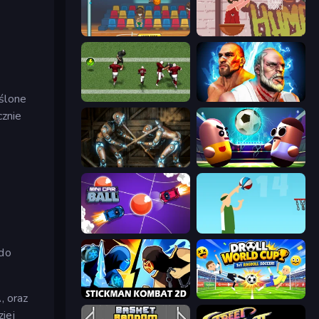
Basket Champs
Basket Slam Dunk 2
u
eślone
Return Man 2
Fighter Legends Duo
cznie
Striker Dummies
Pill Soccer
Mini Car Ball
Street Ball Jam
 do
Stickman Kombat 2D
Droll World Cup
, oraz
iej