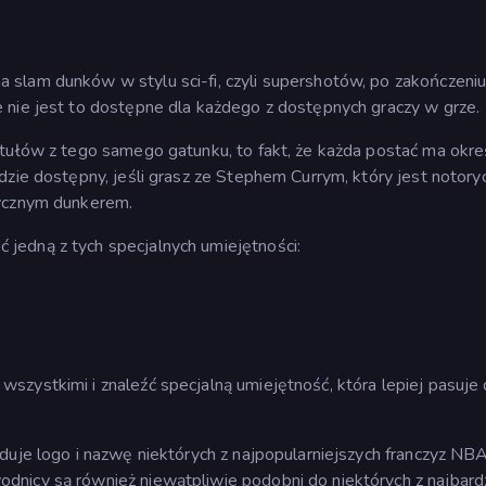
slam dunków w stylu sci-fi, czyli supershotów, po zakończeni
 nie jest to dostępne dla każdego z dostępnych graczy w grze.
ytułów z tego samego gatunku, to fakt, że każda postać ma okr
dzie dostępny, jeśli grasz ze Stephem Currym, który jest notory
tycznym dunkerem.
jedną z tych specjalnych umiejętności:
zystkimi i znaleźć specjalną umiejętność, która lepiej pasuje
duje logo i nazwę niektórych z najpopularniejszych franczyz NBA
nicy są również niewątpliwie podobni do niektórych z najbardz