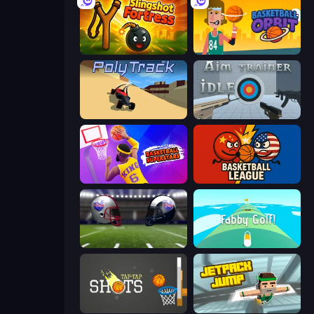
Slingshot Fortress
Basketball Orbit
PolyTrack
Aim Trainer Idle
Basketball Superstars
Basketball League
4th and Goal 2019
Fabby Golf!
Tap-Tap Shots
Jetpack Jump