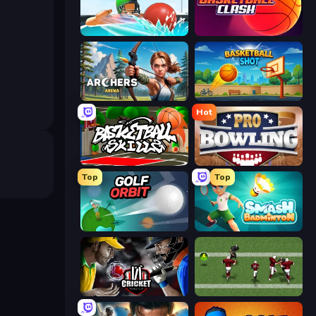
Dodgeball
Basketball Clash
Archers Arena
Basketball Shot
Hot
Basketball Skills
Pro Bowling 3D
Top
Top
Golf Orbit
Smash Badminton
Cricket World Cup
Return Man 2