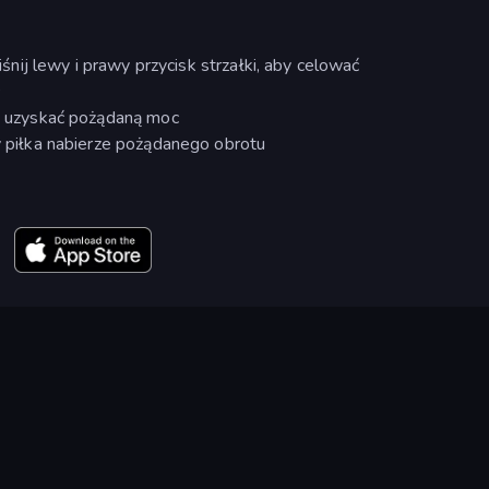
ciśnij lewy i prawy przycisk strzałki, aby celować
ć
by uzyskać pożądaną moc
dy piłka nabierze pożądanego obrotu