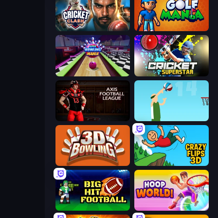
Cricket Clash
Golf Mania
Super Bowling Mania
Cricket Superstar League
Axis Football League
Street Ball Jam
3D Bowling
Crazy Flips 3D
Big Hit Football
Hoop World 3D