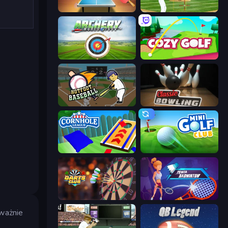
Table Tennis World Tour
Baseball
Archery World Tour
Cozy Golf
Hotfoot Baseball
Classic Bowling
Cornhole League
Mini Golf Club
Darts Club
Power Badminton
uważnie