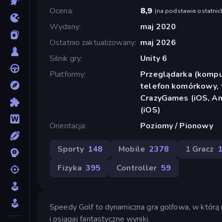
Ocena
8,9
(
na podstawie ostatnic
Wydany
maj 2020
Ostatnio zaktualizowany
maj 2026
Silnik gry
Unity 6
Platformy
Przeglądarka (komput
telefon komórkowy, t
CrazyGames (iOS, An
(iOS)
Orientacja
Poziomy / Pionowy
Sporty
148
Mobile
2378
1 Gracz
Fizyka
395
Controller
59
Speedy Golf to dynamiczna gra golfowa, w którą 
i osiągaj fantastyczne wyniki.