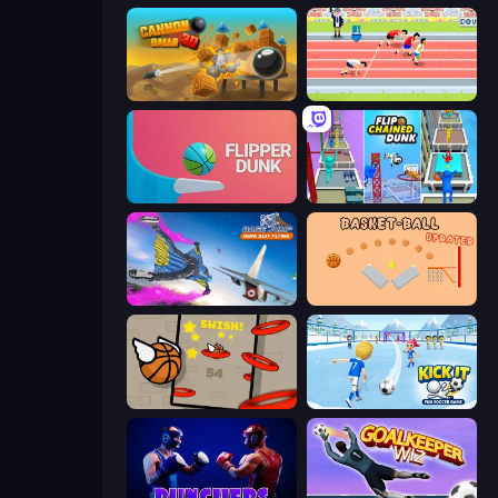
Cannon Balls 3D
Sports Hero
Flipper Dunk 3D
Flipped Chain Dunk
Base Jump Wing Suit Flying
Basket-Ball
Flappy Dunk
Kick It – Fun Soccer Game