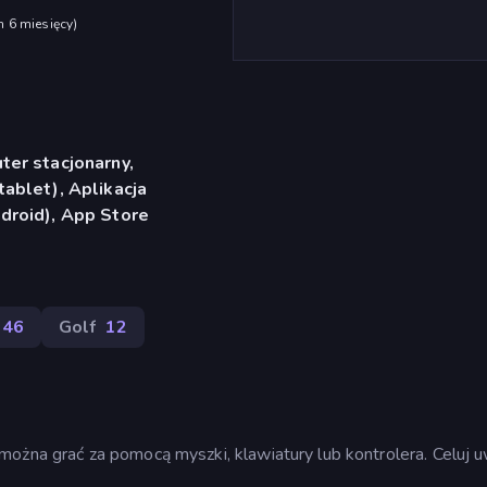
h 6 miesięcy
)
er stacjonarny,
ablet), Aplikacja
droid), App Store
146
Golf
12
można grać za pomocą myszki, klawiatury lub kontrolera. Celuj 