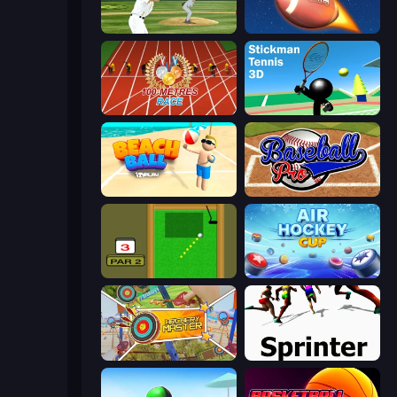
ESPN Arcade Baseball
2 Minute Football QB Legend
100 Meters Race
Stickman Tennis 3D
Beach Ball
Baseball Pro
Mini Putt
Air Hockey Cup
Archery Master
Sprinter