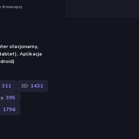
h 6 miesięcy
)
er stacjonarny,
ablet), Aplikacja
droid)
311
3D
1431
ka
395
a
1796