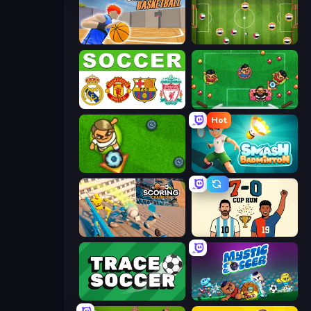
Unmatched Basketball
Soccer Challenge
European Football Quiz
Foot Chinko: Russia 2018
Hot
Foot Chinko
Smash Badminton
Scoring Champion
7a0 - World Cup Simulator
Tracesoccer
Mystic Soccer