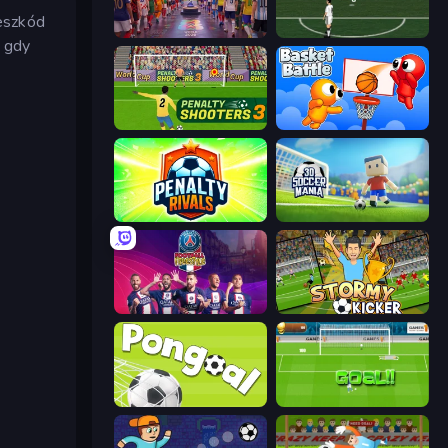
zeszkód
CG FC 26
Bicycle Kick Champ
, gdy
Penalty Shooters 3
Basket Battle
Penalty Rivals
3D Soccer Mania
PSG Soccer Freestyle
Stormy Kicker
Pongoal
World Cup Penalty