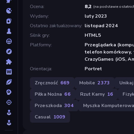
Ocena
8,2
(
na podstawie ostatnic
Wydany
luty 2023
Ostatnio zaktualizowany
listopad 2024
Silnik gry
HTML5
Platformy
Przeglądarka (komput
telefon komórkowy, t
CrazyGames (iOS, An
Orientacja
Portret
Zręczność
669
Mobile
2373
Unikaj
Piłka Nożna
66
Rzut Karny
16
Fizy
Przeszkoda
304
Myszka Komputerow
Casual
1009