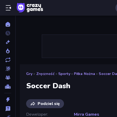
Gry
»
Zręczność
»
Sporty
»
Piłka Nożna
»
Soccer D
Soccer Dash
Podziel się
Deweloper
Mirra Games