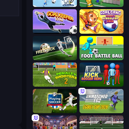
Kick It – Fun Soccer Game
Free Kicks World Cup 2026
Goalkeeper Wiz
Goal Gang
Free Kick Classic (3D Free Kick)
Foot Battle Ball
Penalty Shooters 2
Kick Soccer Hero
Playing Soccer
Unmatched Ego