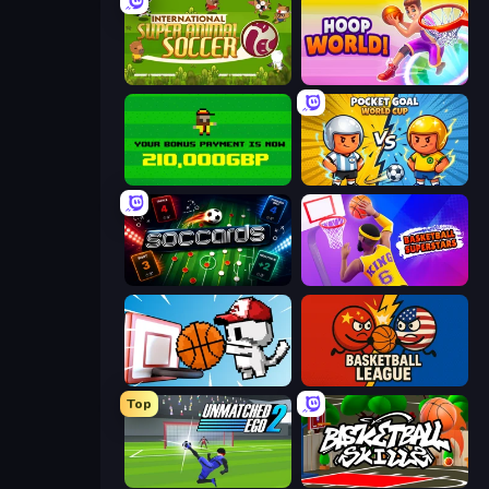
International Super Animal Soccer
Hoop World 3D
Bad Soccer Manager
Pocket Goal: World Cup
Soccards
Basketball Superstars
Basket Cats
Basketball League
Top
Unmatched Ego 2
Basketball Skills