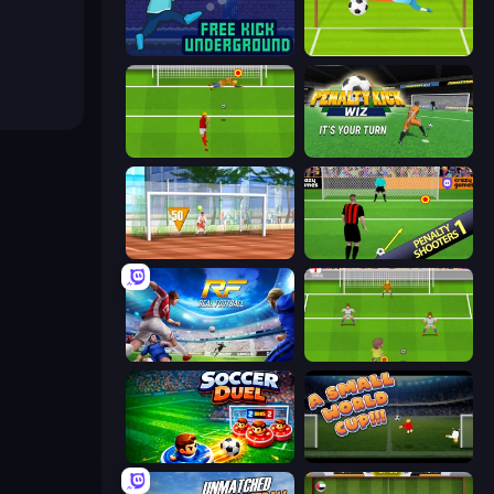
Free Kick Underground
Penalty Superstar
Penalty Shootout: Multi League
Penalty Kick Wiz
Street Freekick 3D
Penalty Shooters
Real Football
Drop Kick: World Cup
Soccer Duel
A Small World Cup