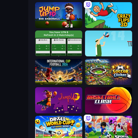
Jump Up 3D: Mini Basketball
Crazy Flips 3D
Idle Soccer Manager
Street Ball Jam
International Cup Football 2026
Soccer Clicker
Jump Up 3D
Basketball Clash