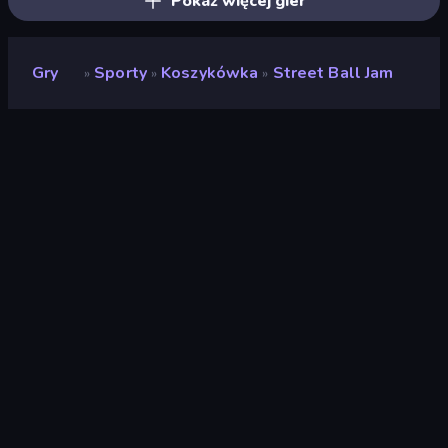
Pokaż więcej gier
Gry
Sporty
Koszykówka
Street Ball Jam
»
»
»
Street Ball Jam
Deweloper
Maksim Eliseenko
Ocena
8,5
(
na podstawie ostatnich 6 miesięcy
)
Wydany
wrzesień 2019
Silnik gry
Externally hosted (iframe)
Platformy
Przeglądarka (komputer stacjonarny,
telefon komórkowy, tablet),
Aplikacja CrazyGames (iOS, Android)
Orientacja
Portret