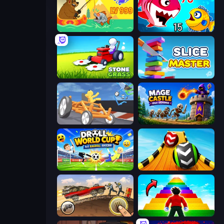
Fish Orbit
Fish Eat Getting Big
Stone Grass: Mowing Simulator
Slice Master
Draw Crash Race
Mage Castle Idle Defense
Droll World Cup
Sky Balls 3D
Earn to Die: Zombie Ride
Obby Highest Jump Ever