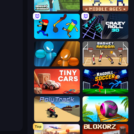
Getaway Shootout
Castle Wars: Middle Ages
Mini-Caps: Bombs
Crazy Roll 3D
Drunken Boxing
Basket Random
Tiny Cars
Ragdoll Soccer 2 Players
PolyTrack
Rolling Balls Sea Race
Top