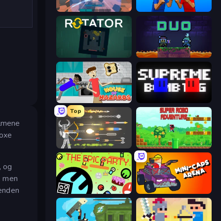
Cubic Rush
Puppet Fighter 2 Player
Rotator
Duo
House of Hazards
Supreme Bomb Tag
Top
ilmene
boxe
Ragdoll Archers
Super Robo - Adventure
, og
r, men
ienden
The Epic Party
Mini-Caps: Arena