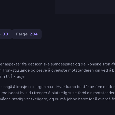
e
38
Farge
204
er aspekter fra det ikoniske slangespillet og de ikoniske Tron-f
gen Tron-stilslange og prøve å overliste motstanderen din ved å 
 til å krasje!
å unngå å krasje i din egen hale. Hver kamp består av fem runder
 turbo boost hvis du trenger å plutselig suse forbi din motstande
 nivåene stadig vanskeligere, og du må jobbe hardt for å overgå f