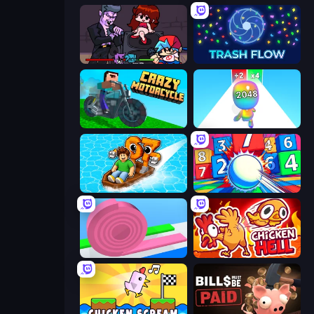
Friday Night Funkin'
Trash Flow
Crazy Motorcycle
Man Runner 2048
Float for Brainrots
Entropy
Layers Roll
Chicken Hell