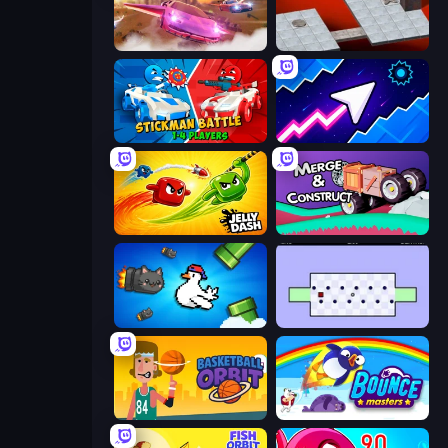
Ultimate Flying Car
Bloxorz
Stickman battle 1-4 Players
Space Waves
Jelly Dash
Merge & Construct
Honk
World's Hardest Game
Basketball Orbit
Bouncemasters