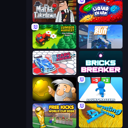
Mafia Takedown
Liquid Swarm
Lumber Harvest: Tree Cutting Game
Rooftop Run
Cars Arena
Bricks Breaker
Gold Miner
Count Masters: Stickman Games
Free Kicks World Cup 2026
Harvesting Season