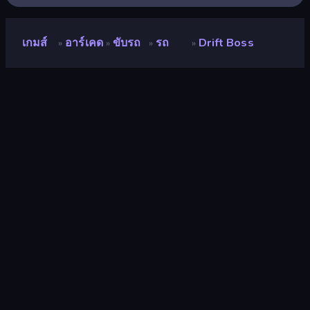
เกมส์
อาร์เคด
ขับรถ
รถ
Drift Boss
»
»
»
»
Drift Boss
คะแนน
9.1
(
อ้างอิงจากข้อมูล 6 เดือนที่ผ่านมา
)
ปล่อยแล้ว
ธันวาคม 2562
อัพเดทล่าสุด
กุมภาพันธ์ 2569
เอ็นจิ้นเกม
HTML5
แพลตฟอร์ม
เบราว์เซอร์ (เดสก์ท็อป มือถือ แท็บเล็ต),
แอป CrazyGames (iOS, Android)
ปฐมนิเทศ
แนวนอน / แนวตั้ง
หน้าวิกิ
Fandom