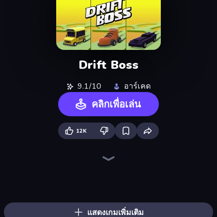
Drift Boss
9.1/10
อาร์เคด
คลิกเพื่อเล่น
12K
Space Waves
Tap-Tap Shots
Flappy Dunk
Flipper Dunk 3D
Puckit!
Break the Glass
Puzzle Balls
PolyTrack
Sky Riders
Golf Orbit
Light The Lamp
Slice Master
Drift Escape
Madness Cars Destroy
Jet Rush
Moto X3M
Helix Jump
Paperly: Paper Plane Adventure
แสดงเกมเพิ่มเติม